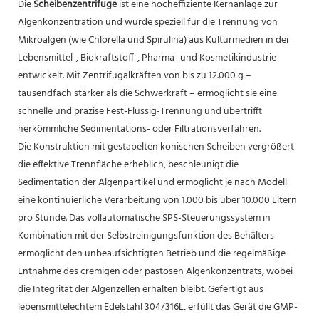
Die
Scheibenzentrifuge
ist eine hocheffiziente Kernanlage zur
Algenkonzentration und wurde speziell für die Trennung von
Mikroalgen (wie Chlorella und Spirulina) aus Kulturmedien in der
Lebensmittel-, Biokraftstoff-, Pharma- und Kosmetikindustrie
entwickelt. Mit Zentrifugalkräften von bis zu 12.000 g –
tausendfach stärker als die Schwerkraft – ermöglicht sie eine
schnelle und präzise Fest-Flüssig-Trennung und übertrifft
herkömmliche Sedimentations- oder Filtrationsverfahren.
Die Konstruktion mit gestapelten konischen Scheiben vergrößert
die effektive Trennfläche erheblich, beschleunigt die
Sedimentation der Algenpartikel und ermöglicht je nach Modell
eine kontinuierliche Verarbeitung von 1.000 bis über 10.000 Litern
pro Stunde. Das vollautomatische SPS-Steuerungssystem in
Kombination mit der Selbstreinigungsfunktion des Behälters
ermöglicht den unbeaufsichtigten Betrieb und die regelmäßige
Entnahme des cremigen oder pastösen Algenkonzentrats, wobei
die Integrität der Algenzellen erhalten bleibt. Gefertigt aus
lebensmittelechtem Edelstahl 304/316L, erfüllt das Gerät die GMP-