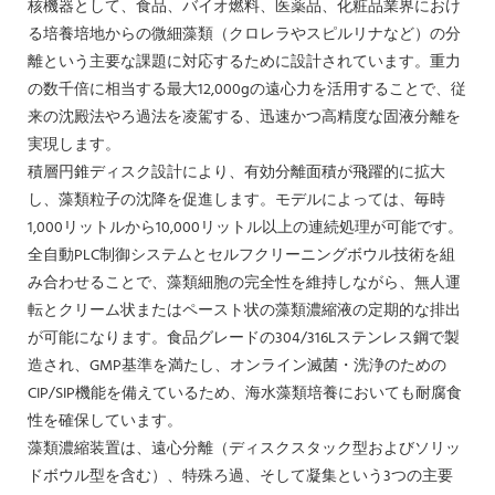
核機器として、食品、バイオ燃料、医薬品、化粧品業界におけ
る培養培地からの微細藻類（クロレラやスピルリナなど）の分
離という主要な課題に対応するために設計されています。重力
の数千倍に相当する最大12,000gの遠心力を活用することで、従
来の沈殿法やろ過法を凌駕する、迅速かつ高精度な固液分離を
実現します。
積層円錐ディスク設計により、有効分離面積が飛躍的に拡大
し、藻類粒子の沈降を促進します。モデルによっては、毎時
1,000リットルから10,000リットル以上の連続処理が可能です。
全自動PLC制御システムとセルフクリーニングボウル技術を組
み合わせることで、藻類細胞の完全性を維持しながら、無人運
転とクリーム状またはペースト状の藻類濃縮液の定期的な排出
が可能になります。食品グレードの304/316Lステンレス鋼で製
造され、GMP基準を満たし、オンライン滅菌・洗浄のための
CIP/SIP機能を備えているため、海水藻類培養においても耐腐食
性を確保しています。
藻類濃縮装置は、遠心分離（ディスクスタック型およびソリッ
ドボウル型を含む）、特殊ろ過、そして凝集という3つの主要