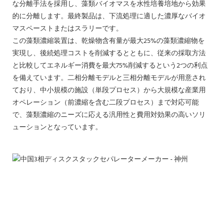
な分離手法を採用し、藻類バイオマスを水性培養培地から効果
的に分離します。最終製品は、下流処理に適した濃厚なバイオ
マスペーストまたはスラリーです。
この藻類濃縮装置は、乾燥物含有量が最大25%の藻類濃縮物を
実現し、後続処理コストを削減するとともに、従来の採取方法
と比較してエネルギー消費を最大75%削減するという2つの利点
を備えています。二相分離モデルと三相分離モデルが用意され
ており、中小規模の施設（単段プロセス）から大規模な産業用
オペレーション（前濃縮を含む二段プロセス）まで対応可能
で、藻類濃縮のニーズに応える汎用性と費用対効果の高いソリ
ューションとなっています。