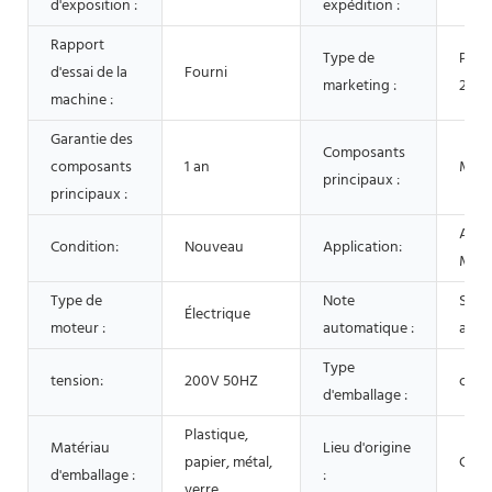
d'exposition :
expédition :
Rapport
Type de
Prod
d'essai de la
Fourni
marketing :
2021
machine :
Garantie des
Composants
composants
1 an
Mote
principaux :
principaux :
Alime
Condition:
Nouveau
Application:
Médi
Type de
Note
Semi
Électrique
moteur :
automatique :
auto
Type
tension:
200V 50HZ
caiss
d'emballage :
Plastique,
Matériau
Lieu d'origine
papier, métal,
Chin
d'emballage :
:
verre