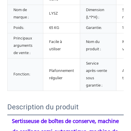
Nom de
Dimension
540*
LYSZ
marque :
(L*l*H) :
mm
Poids:
65 KG
Garantie:
1 an
Principaux
Facile à
Nom du
Mach
arguments
utiliser
produit :
visse
de vente :
Service
Plafonnement
après-vente
Assi
Fonction:
régulier
sous
tech
garantie :
Description du produit
Sertisseuse de boîtes de conserve, machine 