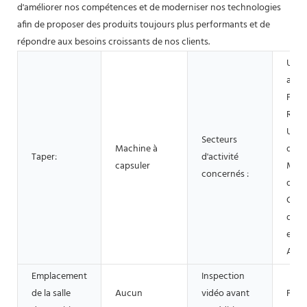
d'améliorer nos compétences et de moderniser nos technologies
afin de proposer des produits toujours plus performants et de
répondre aux besoins croissants de nos clients.
Usin
agro
Ferm
Rest
Usag
Secteurs
Machine à
dome
Taper:
d'activité
capsuler
Maga
concernés :
d'ali
Com
d'al
et de
Autr
Emplacement
Inspection
de la salle
Aucun
vidéo avant
Four