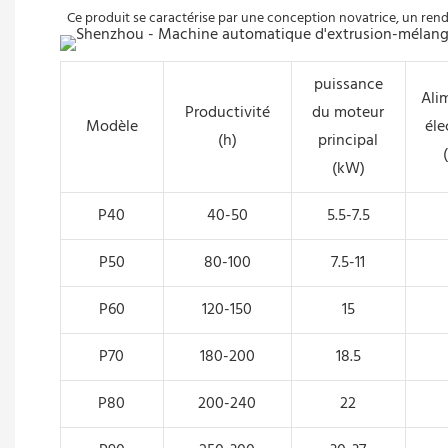
 Ce produit se caractérise par une conception novatrice, un ren
puissance
Ali
Productivité
du moteur
Modèle
éle
(h)
principal
(kW)
P40
40-50
5.5-7.5
P50
80-100
7.5-11
P60
120-150
15
P70
180-200
18.5
P80
200-240
22