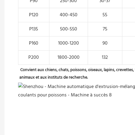
P90
250-300
30-37
P120
400-450
55
P135
500-550
75
P160
1000-1200
90
P200
1800-2000
132
Convient aux chiens, chats, poissons, oiseaux, lapins, crevettes
animaux et aux instituts de recherche.