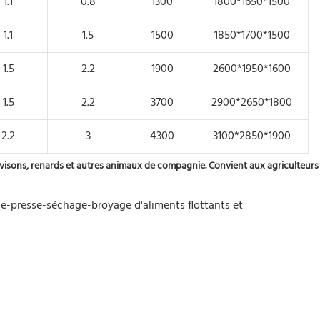
1.1
0.8
1300
1800*1650*1500
1.1
1.5
1500
1850*1700*1500
1.5
2.2
1900
2600*1950*1600
1.5
2.2
3700
2900*2650*1800
2.2
3
4300
3100*2850*1900
, visons, renards et autres animaux de compagnie. Convient aux agriculteurs