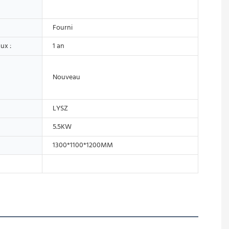
Fourni
ux :
1 an
Nouveau
LYSZ
5.5KW
1300*1100*1200MM