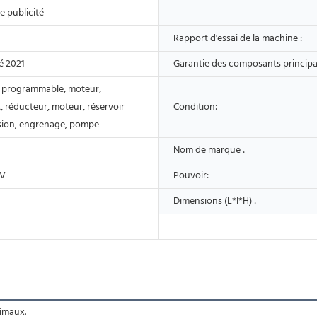
e publicité
Rapport d'essai de la machine :
é 2021
Garantie des composants principa
 programmable, moteur,
 réducteur, moteur, réservoir
Condition:
sion, engrenage, pompe
Nom de marque :
0V
Pouvoir:
Dimensions (L*l*H) :
nimaux.