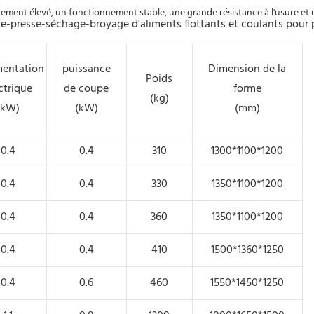
dement élevé, un fonctionnement stable, une grande résistance à l'usure et 
mentation
puissance
Dimension de la
Poids
ctrique
de coupe
forme
(kg)
(kW)
(kW)
(mm)
0.4
0.4
310
1300*1100*1200
0.4
0.4
330
1350*1100*1200
0.4
0.4
360
1350*1100*1200
0.4
0.4
410
1500*1360*1250
0.4
0.6
460
1550*1450*1250