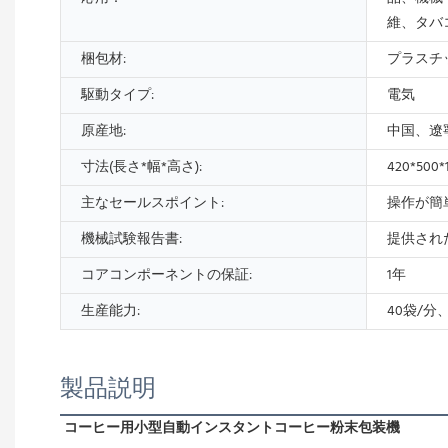
維、タバ
梱包材:
プラスチ
駆動タイプ:
電気
原産地:
中国、遼
寸法(長さ*幅*高さ):
420*500
主なセールスポイント:
操作が簡
機械試験報告書:
提供され
コアコンポーネントの保証:
1年
生産能力:
40袋/分
製品説明
コーヒー用小型自動インスタントコーヒー粉末包装機