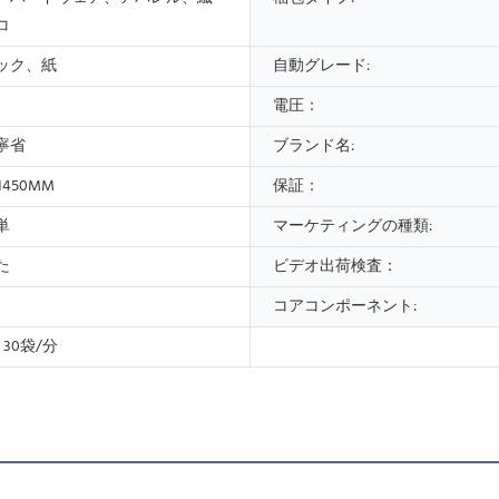
コ
ック、紙
自動グレード:
電圧：
寧省
ブランド名:
*1450MM
保証：
単
マーケティングの種類:
た
ビデオ出荷検査：
コアコンポーネント:
、30袋/分