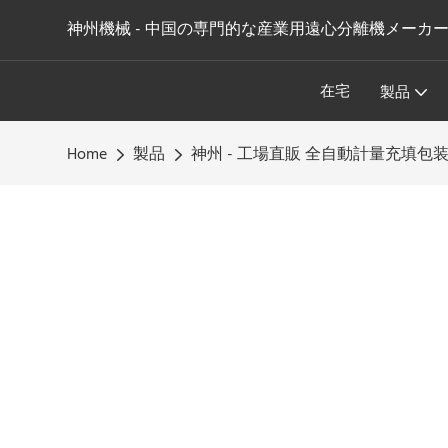
神州機械 - 中国の専門的な産業用遠心分離機メーカ
在宅
製品
Home
製品
神州 - 工場直販 全自動計量充填包