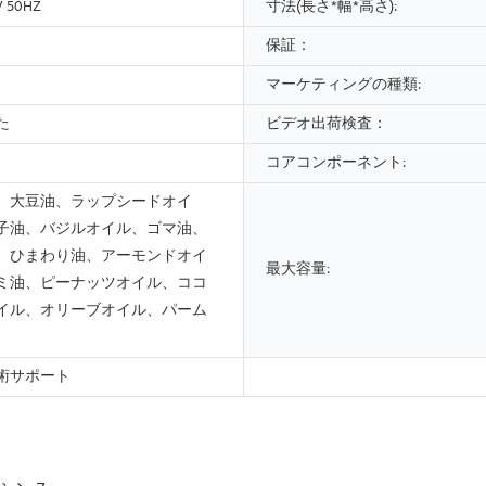
V 50HZ
寸法(長さ*幅*高さ):
保証：
マーケティングの種類:
た
ビデオ出荷検査：
コアコンポーネント:
、大豆油、ラップシードオイ
子油、バジルオイル、ゴマ油、
、ひまわり油、アーモンドオイ
最大容量:
ミ油、ピーナッツオイル、ココ
イル、オリーブオイル、パーム
術サポート