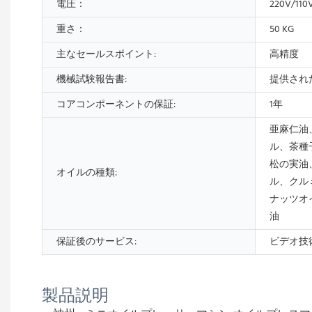
電圧：
220V/110
重さ：
50 KG
主なセールスポイント:
高精度
機械試験報告書:
提供され
コアコンポーネントの保証:
1年
亜麻仁油
ル、茶種
松の実油
オイルの種類:
ル、クル
ナッツオ
油
保証後のサービス:
ビデオ技
製品説明