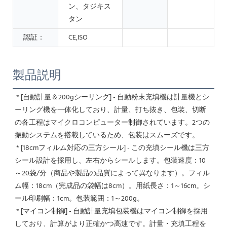
ン、タジキス
タン
認証：
CE,ISO
製品説明
* [自動計量＆200gシーリング] - 自動粉末充填機は計量機とシ
ーリング機を一体化しており、計量、打ち抜き、包装、切断
の各工程はマイクロコンピューター制御されています。2つの
振動システムを搭載しているため、包装はスムーズです。
 * [18cmフィルム対応の三方シール] - この充填シール機は三方
シール設計を採用し、左右からシールします。包装速度：10
～20袋/分（商品や製品の品質によって異なります）。フィル
ム幅：18cm（完成品の袋幅は8cm）。用紙長さ：1～16cm。シ
ール印刷幅：1cm。包装範囲：1～200g。
 * [マイコン制御] - 自動計量充填包装機はマイコン制御を採用
しており、計算がより正確かつ高速です。計量・充填工程を