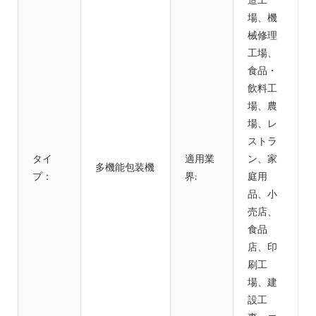
造工
場、機
械修理
工場、
食品・
飲料工
場、農
場、レ
ストラ
タイ
適用業
ン、家
多機能包装機
プ：
界:
庭用
品、小
売店、
食品
店、印
刷工
場、建
設工