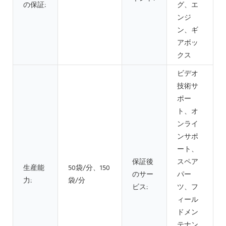
の保証:
グ、エ
ンジ
ン、ギ
アボッ
クス
ビデオ
技術サ
ポー
ト、オ
ンライ
ンサポ
ート、
保証後
スペア
生産能
50袋/分、150
のサー
パー
力:
袋/分
ビス:
ツ、フ
ィール
ドメン
テナン