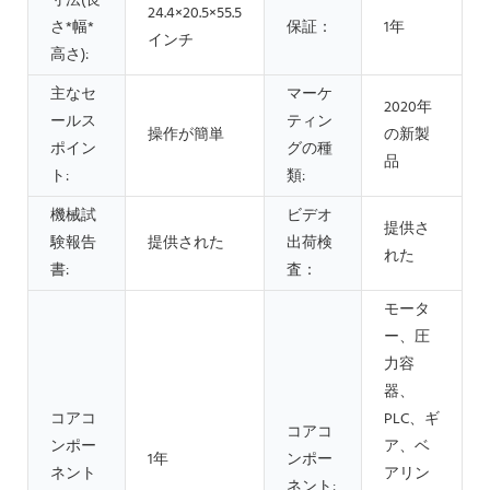
寸法(長
24.4×20.5×55.5
さ*幅*
保証：
1年
インチ
高さ):
主なセ
マーケ
2020年
ールス
ティン
操作が簡単
の新製
ポイン
グの種
品
ト:
類:
機械試
ビデオ
提供さ
験報告
提供された
出荷検
れた
書:
査：
モータ
ー、圧
力容
器、
コアコ
PLC、ギ
コアコ
ンポー
ア、ベ
1年
ンポー
ネント
アリン
ネント: