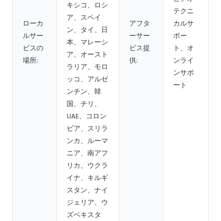
キシコ、ロシ
テクニ
ア、スペイ
ローカ
アフタ
カルサ
ン、タイ、日
ルサー
ーサー
ポー
本、マレーシ
ビスの
ビス提
ト、オ
ア、オースト
場所:
供:
ンライ
ラリア、モロ
ンサポ
ッコ、アルゼ
ート
ンチン、韓
国、チリ、
UAE、コロン
ビア、スリラ
ンカ、ルーマ
ニア、南アフ
リカ、ウクラ
イナ、キルギ
スタン、ナイ
ジェリア、ウ
ズベキスタ