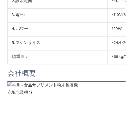
2. 誤差範囲
· ±0.1～0.2g
3. 電圧:
· 110V/60Hz
4. パワー
120W
5. マシンサイズ:
· 24.4×20.
総重量：
· 66 kg/1
会社概要