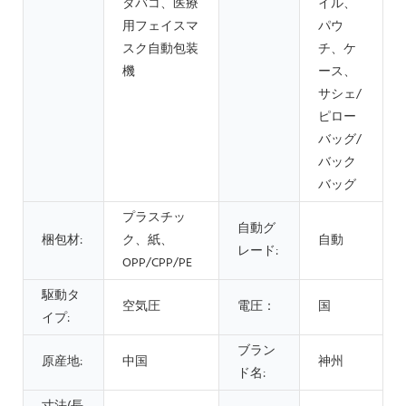
タバコ、医療
イル、
用フェイスマ
パウ
スク自動包装
チ、ケ
機
ース、
サシェ/
ピロー
バッグ/
バック
バッグ
プラスチッ
自動グ
梱包材:
ク、紙、
自動
レード:
OPP/CPP/PE
駆動タ
空気圧
電圧：
国
イプ:
ブラン
原産地:
中国
神州
ド名: