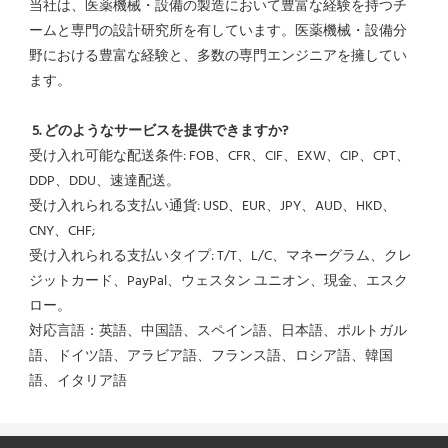
当社は、医薬機械・設備の製造において豊富な経験を持つチ
ームと専門の設計研究所を有しています。医薬機械・設備分
野における豊富な経験と、多数の専門エンジニアを擁してい
ます。
5. どのようなサービスを提供できますか?
受け入れ可能な配送条件: FOB、CFR、CIF、EXW、CIP、CPT、
DDP、DDU、速達配送。
受け入れられる支払い通貨: USD、EUR、JPY、AUD、HKD、
CNY、CHF;
受け入れられる支払いタイプ: T/T、L/C、マネーグラム、クレ
ジットカード、PayPal、ウェスタン ユニオン、現金、エスク
ロー。
対応言語：英語、中国語、スペイン語、日本語、ポルトガル
語、ドイツ語、アラビア語、フランス語、ロシア語、韓国
語、イタリア語