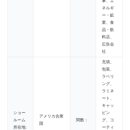
事、エ
ネルギ
ー・鉱
業、食
品・飲
料店、
広告会
社
充填、
包装、
ラベリ
ング、
ラミネ
ート、
キャッ
ショー
ピン
アメリカ合衆
ルーム
関数：
グ、コ
国
所在地:
ーティ