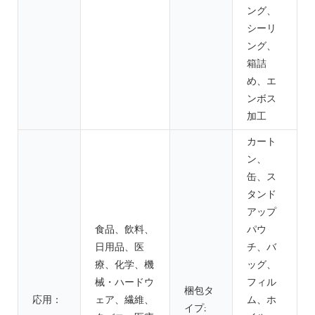
ング、
シーリ
ング、
箱詰
め、エ
ンボス
加工
カート
ン、
缶、ス
タンド
アップ
食品、飲料、
パウ
日用品、医
チ、バ
療、化学、機
ッグ、
械・ハードウ
フィル
梱包タ
応用：
ェア、繊維、
ム、ホ
イプ: