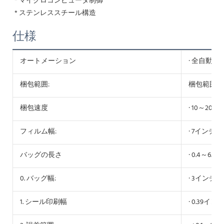
* マイクロコンピュータ制御
* ステンレススチール構造
仕様
オートメーション
· 全自動包
梱包範囲:
梱包範囲:
梱包速度
· 10～20袋
フィルム幅:
· 7インチ / 
バッグの長さ
· 0.4～6
0. バッグ幅:
· 3インチ/8
1. シール印刷幅
· 0.39インチ