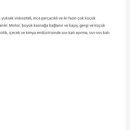
anılır. Motor, büyük kasnağa bağlanır ve kayış, gergi ve küçük 
ik, içecek ve kimya endüstrisinde sıvı-katı ayırma, sıvı-sıvı-katı 