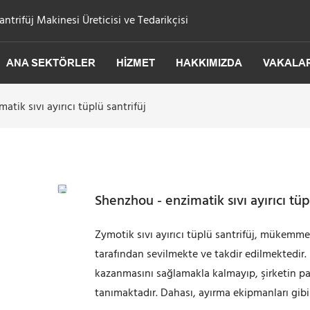
trifüj Makinesi Üreticisi ve Tedarikçisi
ANA SEKTÖRLER
HIZMET
HAKKIMIZDA
VAKALA
atik sıvı ayırıcı tüplü santrifüj
Shenzhou - enzimatik sıvı ayırıcı tüp
Zymotik sıvı ayırıcı tüplü santrifüj, mükemme
tarafından sevilmekte ve takdir edilmektedir
kazanmasını sağlamakla kalmayıp, şirketin pa
tanımaktadır. Dahası, ayırma ekipmanları gibi