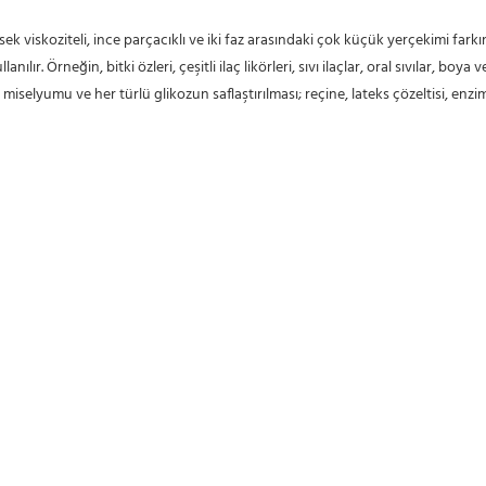
sek viskoziteli, ince parçacıklı ve iki faz arasındaki çok küçük yerçekimi fark
r. Örneğin, bitki özleri, çeşitli ilaç likörleri, sıvı ilaçlar, oral sıvılar, boya v
miselyumu ve her türlü glikozun saflaştırılması; reçine, lateks çözeltisi, enzim 