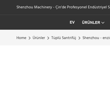
Shenzhou Machinery - Çin'de Profesyonel Endüstriyel San
EV
ÜRÜNLER
Home
Ürünler
Tüplü Santrifüj
Shenzhou - enzim