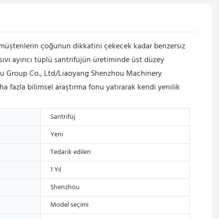
z, müşterilerin çoğunun dikkatini çekecek kadar benzersiz
ıvı ayırıcı tüplü santrifüjün üretiminde üst düzey
zhou Group Co., Ltd/Liaoyang Shenzhou Machinery
 fazla bilimsel araştırma fonu yatırarak kendi yenilik
Santrifüj
Yeni
Tedarik edilen
1 Yıl
Shenzhou
Model seçimi