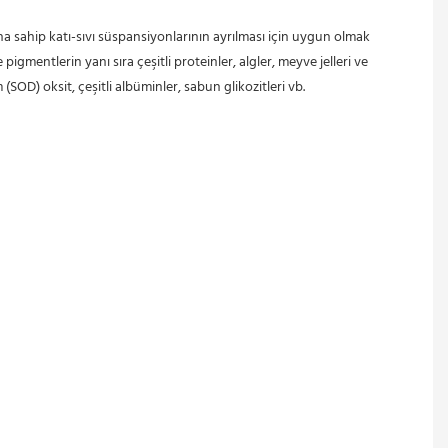
ına sahip katı-sıvı süspansiyonlarının ayrılması için uygun olmak 
e pigmentlerin yanı sıra çeşitli proteinler, algler, meyve jelleri ve 
(SOD) oksit, çeşitli albüminler, sabun glikozitleri vb.