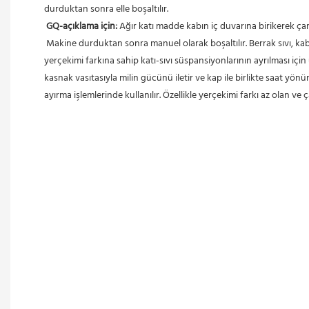
durduktan sonra elle boşaltılır.
GQ-açıklama için:
 Ağır katı madde kabın iç duvarına birikerek ça
 Makine durduktan sonra manuel olarak boşaltılır. Berrak sıvı, kabın üst kısmındaki çıkıştan akar. Esas olarak, özellikle düşük konsantrasyonlu, yüksek viskoziteli, ince parçacıklı ve iki fazın çok küçük 
yerçekimi farkına sahip katı-sıvı süspansiyonlarının ayrılması içi
kasnak vasıtasıyla milin gücünü iletir ve kap ile birlikte saat yön
ayırma işlemlerinde kullanılır. Özellikle yerçekimi farkı az olan ve