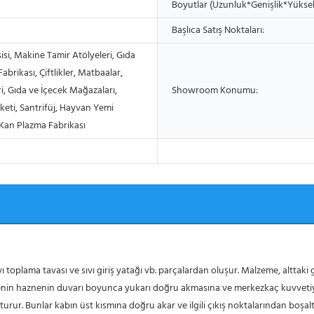
Boyutlar (Uzunluk*Genişlik*Yüksek
Başlıca Satış Noktaları:
isi, Makine Tamir Atölyeleri, Gıda
abrikası, Çiftlikler, Matbaalar,
eri, Gıda ve İçecek Mağazaları,
Showroom Konumu:
keti, Santrifüj, Hayvan Yemi
 Kan Plazma Fabrikası
in haznenin duvarı boyunca yukarı doğru akmasına ve merkezkaç kuvvetiyle 
 oluşturur. Bunlar kabın üst kısmına doğru akar ve ilgili çıkış noktalarından boş