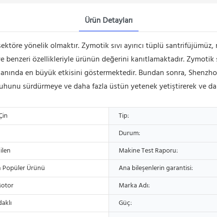
Ürün Detayları
 sektöre yönelik olmaktır. Zymotik sıvı ayırıcı tüplü santrifüjümü
e benzeri özellikleriyle ürünün değerini kanıtlamaktadır. Zymotik s
ı alanında en büyük etkisini göstermektedir. Bundan sonra, Shen
uhunu sürdürmeye ve daha fazla üstün yetenek yetiştirerek ve daha
Çin
Tip:
Durum:
ilen
Makine Test Raporu:
n Popüler Ürünü
Ana bileşenlerin garantisi:
Motor
Marka Adı:
aklı
Güç: