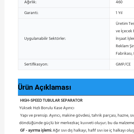
Ağırlık:
460
Garanti:
1 Yıl
Üretim Tes
ve İçecek F
Uygulanabilir Sektörler:
İnşaat İşl
Reklam Şir
Fabrikası,
Sertifikasyon:
GMP/CE
Ürün Açıklaması
HIGH-SPEED TUBULAR SEPARATOR
Yüksek Hızlı Borulu Kase Ayırıcı
 Yapı ve prensip: Ayırıcı, makine gövdesi, tahrik parçası, hazne, sıvı toplama tavası ve sıvı giriş yatağı vb. parçalardan oluşur. Malzeme, alttaki girişten hazneye püskürtülür ve hazne malzeme ile birlikte 
döndüğünde güçlü bir merkezkaç kuvveti oluşur; bu da malzemen
GF - ayırma işlemi:
 Ağır sıvı dış halkayı, hafif sıvı ise iç halkayı