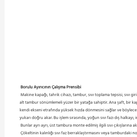
Borulu Ayırıcının Çalışma Prensibi
 Makine kapağı, tahrik cihazı, tambur, sıvı toplama tepsisi, sıvı girişi ve yatak yuvasından oluşan bu yüksek çalışma hızına sahip ayırıcı, çökelme ayırıcısı sınıfına aittir. Üst tambur esnek bir şafttan oluşurken, 
alt tambur sönümlemeli yüzer bir yatağa sahiptir. Ana şaft, bir ka
kendi ekseni etrafında yüksek hızda dönmesini sağlar ve böylece 
yukarı doğru akar. Bu işlem sırasında, yoğun sıvı fazı dış halkayı, in
 Bunlar ayrı ayrı, üst tambura monte edilmiş ilgili sıvı çıkışlarına ak
 Çökeltinin kalınlığı sıvı faz berraklaştırmasını veya tamburdaki 