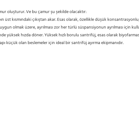
mur oluşturur. Ve bu çamur şu şekilde olacaktır:
n uygun olmak üzere, ayrılması zor her türlü süspansiyonun ayrılması için kull
ünde yüksek hızda döner. Yüksek hızlı borulu santrifüj, esas olarak biyofarmasöt
 çapı küçük olan beslemeler için ideal bir santrifüj ayırma ekipmanıdır.