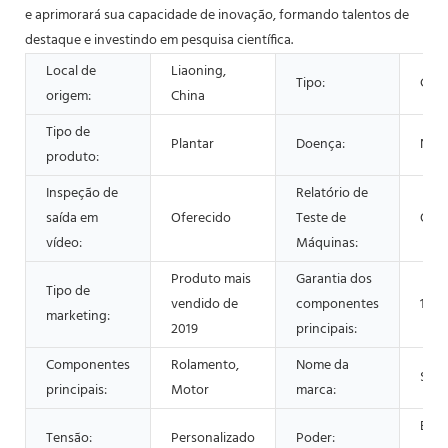
e aprimorará sua capacidade de inovação, formando talentos de
destaque e investindo em pesquisa científica.
Local de
Liaoning,
Tipo:
Cent
origem:
China
Tipo de
Plantar
Doença:
Nov
produto:
Inspeção de
Relatório de
saída em
Oferecido
Teste de
Ofer
vídeo:
Máquinas:
Produto mais
Garantia dos
Tipo de
vendido de
componentes
1 an
marketing:
2019
principais:
Componentes
Rolamento,
Nome da
She
principais:
Motor
marca:
Esco
Tensão:
Personalizado
Poder: