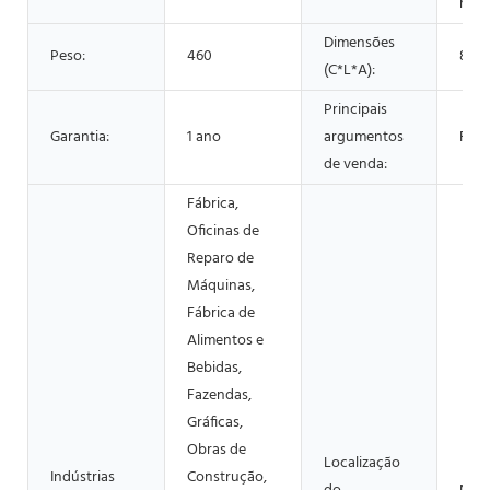
mod
Dimensões
Peso:
460
850
(C*L*A):
Principais
Garantia:
1 ano
argumentos
Fáci
de venda:
Fábrica,
Oficinas de
Reparo de
Máquinas,
Fábrica de
Alimentos e
Bebidas,
Fazendas,
Gráficas,
Obras de
Localização
Indústrias
Construção,