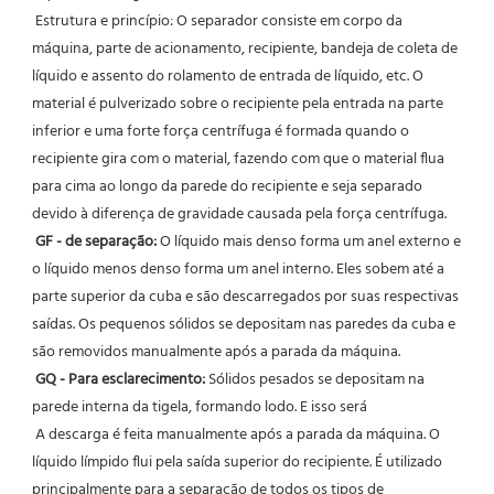
 Estrutura e princípio: O separador consiste em corpo da 
máquina, parte de acionamento, recipiente, bandeja de coleta de 
líquido e assento do rolamento de entrada de líquido, etc. O 
material é pulverizado sobre o recipiente pela entrada na parte 
inferior e uma forte força centrífuga é formada quando o 
recipiente gira com o material, fazendo com que o material flua 
para cima ao longo da parede do recipiente e seja separado 
devido à diferença de gravidade causada pela força centrífuga.
GF - de separação:
 O líquido mais denso forma um anel externo e 
o líquido menos denso forma um anel interno. Eles sobem até a 
parte superior da cuba e são descarregados por suas respectivas 
saídas. Os pequenos sólidos se depositam nas paredes da cuba e 
são removidos manualmente após a parada da máquina.
GQ - Para esclarecimento:
 Sólidos pesados ​​se depositam na 
parede interna da tigela, formando lodo. E isso será
 A descarga é feita manualmente após a parada da máquina. O 
líquido límpido flui pela saída superior do recipiente. É utilizado 
principalmente para a separação de todos os tipos de 