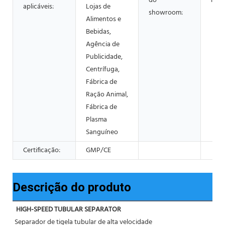
do
Nen
aplicáveis:
Lojas de
showroom:
Alimentos e
Bebidas,
Agência de
Publicidade,
Centrífuga,
Fábrica de
Ração Animal,
Fábrica de
Plasma
Sanguíneo
Certificação:
GMP/CE
Descrição do produto
HIGH-SPEED TUBULAR SEPARATOR
Separador de tigela tubular de alta velocidade