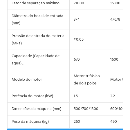
Fator de separação máximo
21000
15300
Diâmetro do bocal de entrada
3/4
4/6/8
(mm)
Pressão de entrada do material
≥0,05
(MPa)
Capacidade (Capacidade de
670
1600
água)L
Motor trifásico
Modelo do motor
Motor trifá
de dois polos
Potência do motor (kW)
1.5
2.2
Dimensões da máquina (mm)
500*700*1300
600*1000*
Peso da máquina (kg)
260
490