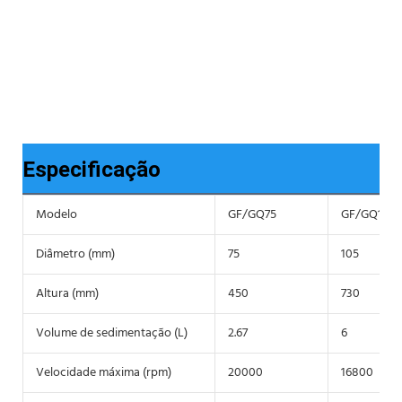
Especificação
Modelo
GF/GQ75
GF/GQ105
Diâmetro (mm)
75
105
Altura (mm)
450
730
Volume de sedimentação (L)
2.67
6
Velocidade máxima (rpm)
20000
16800