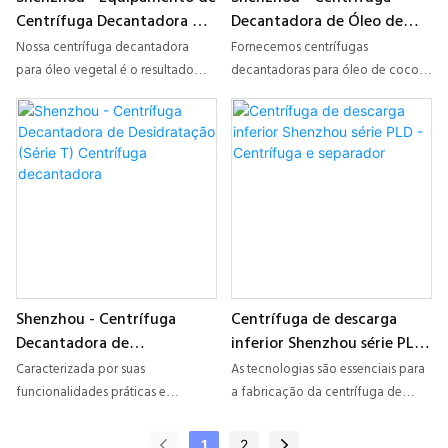
Centrífuga Decantadora de
Decantadora de Óleo de
Óleo Vegetal
Coco
Nossa centrífuga decantadora
Fornecemos centrífugas
para óleo vegetal é o resultado
decantadoras para óleo de coco
perfeito da combinação do
que atendem às mais recentes
desempenho ideal de todas as
exigências industriais e cumprem
matérias-primas utilizadas. Graças a
os mais altos padrões de qualidade
isso, a centrífuga decantadora,
e segurança para garantir longa
centrífuga de discos, centrífuga
vida útil, durabilidade e
tubular e centrífuga de placas
desempenho eficiente. Essas
possui muitas características
centrífugas são utilizadas na
excelentes. Além disso, seu design
produção e fabricação de rotina
é científico e racional. Sua estrutura
diária e são essenciais para todos
interna e aparência externa são
os setores industriais.
Shenzhou - Centrífuga
Centrífuga de descarga
meticulosamente projetadas por
Decantadora de
inferior Shenzhou série PLD
nossos projetistas e técnicos
Desidratação (Série T)
- Centrífuga e separador
especializados. As necessidades e
Caracterizada por suas
As tecnologias são essenciais para
Centrífuga decantadora
preferências dos clientes são
funcionalidades práticas e
a fabricação da centrífuga de
plenamente atendidas.
multifuncionais, a Centrífuga
descarga inferior da série PLD.
Decantadora de Desidratação
Após várias gerações de
1
2