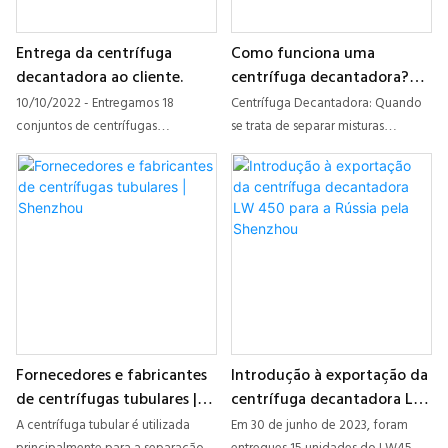
Entrega da centrífuga
Como funciona uma
decantadora ao cliente.
centrífuga decantadora?
(Fabricantes profissionais)
10/10/2022 - Entregamos 18
Centrífuga Decantadora: Quando
conjuntos de centrífugas
se trata de separar misturas
decantadoras a clientes. Esses
sólido/líquido com alto teor de
clientes utilizaram as máquinas
sólidos, as centrífugas
especificamente para o tratamento
decantadoras são a solução ideal.
de águas residuais. A centrífuga
Essas centrífugas de rotor sólido,
decantadora da série LW é
ou decantadoras, ao contrário das
horizontal, com alimentação e
prensas de filtro de câmara,
descarga contínuas. A velocidade
operam continuamente. As
de sedimentação é determinada
partículas sólidas finamente
pelo tamanho e formato das
distribuídas são separadas da
partículas, pela diferença de
suspensão por fortes forças
Fornecedores e fabricantes
Introdução à exportação da
densidade entre sólidos e líquidos,
centrífugas. As decantadoras são
de centrífugas tubulares |
centrífuga decantadora LW
bem como pela viscosidade. Esta
úteis em uma ampla variedade de
Shenzhou
450 para a Rússia pela
série de centrífugas decantadoras
indústrias em todo o mundo. As
A centrífuga tubular é utilizada
Em 30 de junho de 2023, foram
Shenzhou