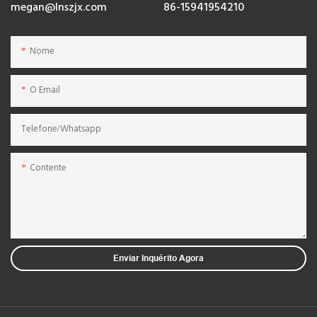
megan@lnszjx.com
86-15941954210
Nome
O Email
Telefone/whatsapp
Contente
Enviar Inquérito Agora