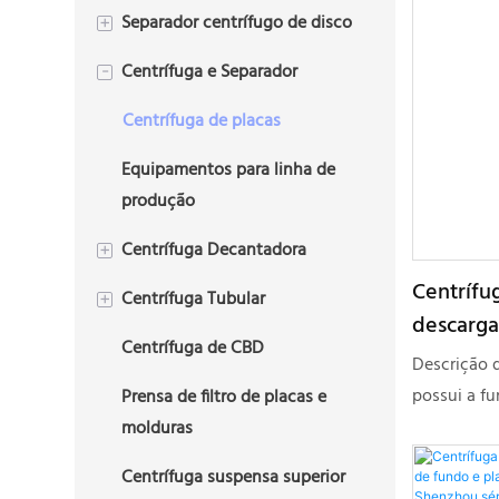
Separador centrífugo de disco
+
Centrífuga e Separador
Centrífuga de disco de 2 fases
-
Centrífuga de disco trifásica
Centrífuga de placas
Equipamentos para linha de
produção
Centrífuga Decantadora
+
Centrífu
Centrífuga Tubular
Centrífuga decantadora
+
descarga
trifásica (Tricanter)
Centrífuga de CBD
Centrífuga Tubular de 2 Fases
da melho
Descrição d
Centrífuga Decantadora de 2
funciona
possui a fu
Prensa de filtro de placas e
Centrífuga Tubular Trifásica
Fases
fábrica.
resíduo só
molduras
tecido filt
Centrífuga Decantadora de
Centrífuga suspensa superior
remoção su
Lama de Perfuração