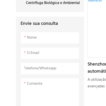
Centrífuga Biológica e Ambiental
sendo unan
clientes n
feedback mu
Envie sua consulta
atende às 
complexas 
Nome
O Email
Shenzhou
Telefone/whatsapp
automáti
capacida
A utilizaçã
Contente
separaçã
avançadas c
segura e ef
Atualmente,