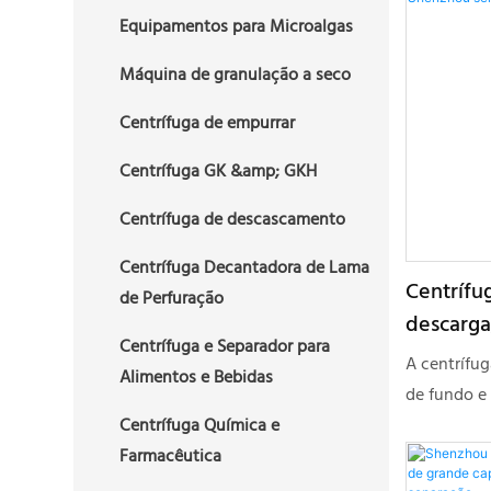
automatiza
Equipamentos para Microalgas
pode ser c
Máquina de granulação a seco
utilizada p
separação s
Centrífuga de empurrar
cristalizad
Centrífuga GK &amp; GKH
farmacêutic
gourmet e 
Centrífuga de descascamento
Centrífuga Decantadora de Lama
Centrífu
de Perfuração
descarga
Centrífuga e Separador para
platafor
A centrífu
Alimentos e Bebidas
Shenzhou
de fundo e 
PLD1000 é 
Centrífuga Química e
similares e
Farmacêutica
desempenh