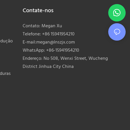
Contate-nos
Contato: Megan Xu
Telefone: +86 15941954210
odução
E-mail:
megan@lnszjx.com
WhatsApp: +86-15941954210
Endereço: No 508, Wenxi Street, Wucheng
District Jinhua City China
lduras