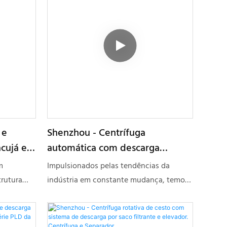
 e
Shenzhou - Centrífuga
acujá e
automática com descarga
fuga de
inferior e raspador, com
m
Impulsionados pelas tendências da
centrífuga de placas de trabalho
trutura
indústria em constante mudança, temos
contínuo.
tivo de
aprimorado e modernizado nossas
tambor,
tecnologias de fabricação. Com essas
reio,
propriedades comprovadas, a Centrífuga