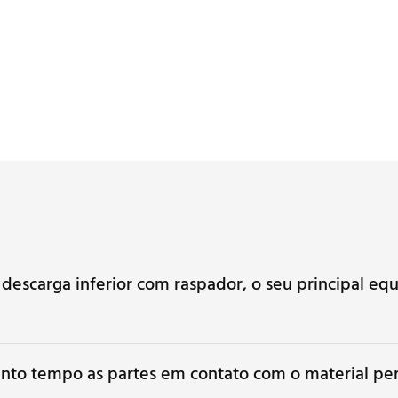
 de grande capacidade para
ão é amplamente utilizada em
os de separação.
 descarga inferior com raspador, o seu principal e
uanto tempo as partes em contato com o material p