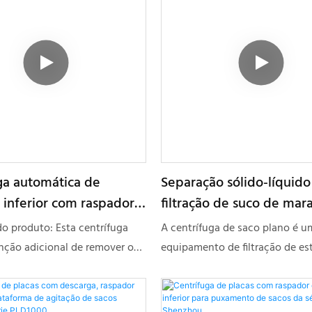
ga automática de
Separação sólido-líquido
 inferior com raspador
filtração de suco de mar
r qualidade e
suco de limão em centrí
o produto: Esta centrífuga
A centrífuga de saco plano é u
mento contínuo de
saco plano suspenso.
nção adicional de remover o
equipamento de filtração de es
lido através da passagem de
fechada, composto por disposi
rante, com uma taxa de
acionamento, corpo, carcaça, 
perior a 99%. É altamente
saco suspenso, dispositivo de f