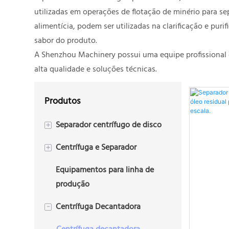
utilizadas em operações de flotação de minério para se
alimentícia, podem ser utilizadas na clarificação e pu
sabor do produto.
A Shenzhou Machinery possui uma equipe profissional 
alta qualidade e soluções técnicas.
Produtos
Separador centrífugo de disco
+
Centrífuga e Separador
Centrífuga de disco de 2 fases
+
Equipamentos para linha de
Centrífuga de disco trifásica
Centrífuga de placas
produção
Centrífuga Decantadora
-