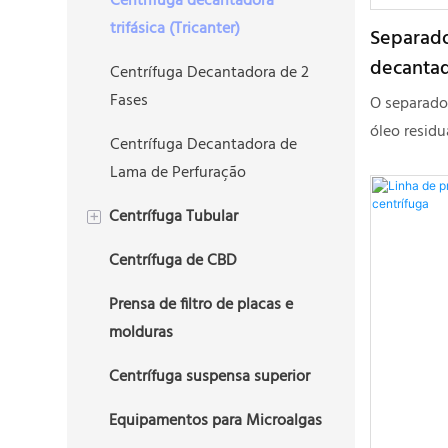
Centrífuga decantadora
trifásica (Tricanter)
Separado
decantad
Centrífuga Decantadora de 2
residual
Fases
O separado
de peque
óleo resid
Centrífuga Decantadora de
em laborató
Lama de Perfuração
primas qual
processame
Centrífuga Tubular
+
desempenho
Centrífuga de CBD
Centrífuga Tubular de 2 Fases
Shenzhou o
durabilidad
Prensa de filtro de placas e
Centrífuga Tubular Trifásica
todas as qu
molduras
proporciona
Centrífuga suspensa superior
Equipamentos para Microalgas