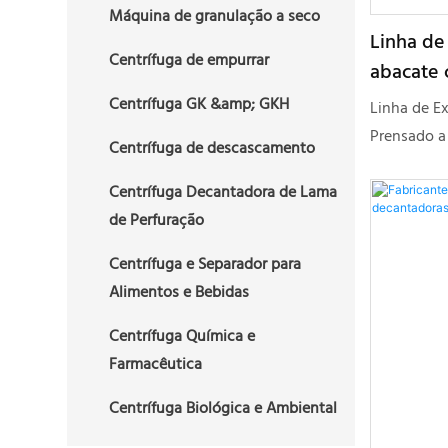
Máquina de granulação a seco
Linha de
Centrífuga de empurrar
abacate 
Centrífuga GK &amp; GKH
Linha de E
Prensado a
Centrífuga de descascamento
de Óleo de
abacate ext
Centrífuga Decantadora de Lama
prensado a 
de Perfuração
qualidade 
Centrífuga e Separador para
estar muit
Alimentos e Bebidas
mínimo pos
distúrbios
Centrífuga Química e
escurecime
Farmacêutica
armazename
Centrífuga Biológica e Ambiental
extraída d
da safra c