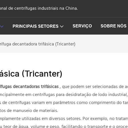
nal de centrífugas industriais na China.
SERVIÇO
SOBRE NÓS
PRINCIPAIS SETORES
rífuga decantadora trifásica (Tricanter)
ásica (Tricanter)
ífugas decantadoras trifásicas
, que podem ser selecionadas de a
rincipalmente em centrífugas para desidratação de lodo industrial,
s de centrífugas variam em parâmetros como comprimento do tambo
itos de manuseio de materiais.
lamente utilizadas em diversos setores. Por exemplo, no tratame
eu teor de água, volume e peso, facilitando o transporte e o pr