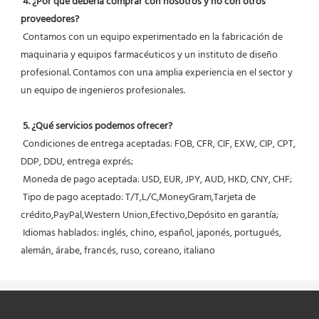
4. ¿Por qué debería comprar con nosotros y no con otros 
proveedores?
 Contamos con un equipo experimentado en la fabricación de 
maquinaria y equipos farmacéuticos y un instituto de diseño 
profesional. Contamos con una amplia experiencia en el sector y 
un equipo de ingenieros profesionales.
5. ¿Qué servicios podemos ofrecer?
 Condiciones de entrega aceptadas: FOB, CFR, CIF, EXW, CIP, CPT, 
DDP, DDU, entrega exprés;
 Moneda de pago aceptada: USD, EUR, JPY, AUD, HKD, CNY, CHF;
 Tipo de pago aceptado: T/T,L/C,MoneyGram,Tarjeta de 
crédito,PayPal,Western Union,Efectivo,Depósito en garantía;
 Idiomas hablados: inglés, chino, español, japonés, portugués, 
alemán, árabe, francés, ruso, coreano, italiano