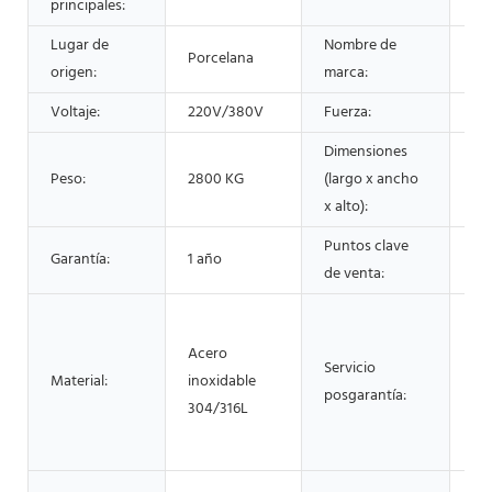
principales:
Lugar de
Nombre de
LI
Porcelana
origen:
marca:
SH
Voltaje:
220V/380V
Fuerza:
22
Dimensiones
22
Peso:
2800 KG
(largo x ancho
21
x alto):
22
Puntos clave
Garantía:
1 año
Lar
de venta:
So
lín
Acero
Servicio
de
Material:
inoxidable
posgarantía:
ma
304/316L
y 
de
Ser