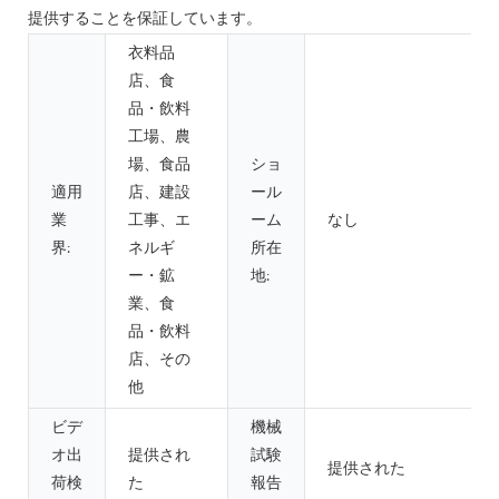
提供することを保証しています。
衣料品
店、食
品・飲料
工場、農
場、食品
ショ
適用
店、建設
ール
業
工事、エ
ーム
なし
界:
ネルギ
所在
ー・鉱
地:
業、食
品・飲料
店、その
他
ビデ
機械
オ出
提供され
試験
提供された
荷検
た
報告