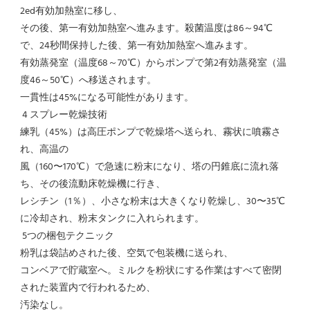
2ed有効加熱室に移し、
その後、第一有効加熱室へ進みます。殺菌温度は86～94℃
で、24秒間保持した後、第一有効加熱室へ進みます。
有効蒸発室（温度68～70℃）からポンプで第2有効蒸発室（温
度46～50℃）へ移送されます。
一貫性は45%になる可能性があります。
 4 スプレー乾燥技術
練乳（45%）は高圧ポンプで乾燥塔へ送られ、霧状に噴霧さ
れ、高温の
風（160〜170℃）で急速に粉末になり、塔の円錐底に流れ落
ち、その後流動床乾燥機に行き、
レシチン（1％）、小さな粉末は大きくなり乾燥し、30〜35℃
に冷却され、粉末タンクに入れられます。
 5つの梱包テクニック
粉乳は袋詰めされた後、空気で包装機に送られ、
コンベアで貯蔵室へ。ミルクを粉状にする作業はすべて密閉
された装置内で行われるため、
汚染なし。