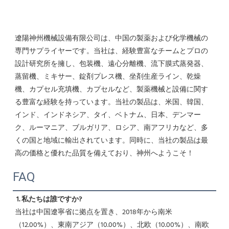
遼陽神州機械設備有限公司は、中国の製薬および化学機械の
専門サプライヤーです。当社は、経験豊富なチームとプロの
設計研究所を擁し、包装機、遠心分離機、流下膜式蒸発器、
蒸留機、ミキサー、錠剤プレス機、坐剤生産ライン、乾燥
機、カプセル充填機、カプセルなど、製薬機械と設備に関す
る豊富な経験を持っています。当社の製品は、米国、韓国、
インド、インドネシア、タイ、ベトナム、日本、デンマー
ク、ルーマニア、ブルガリア、ロシア、南アフリカなど、多
くの国と地域に輸出されています。同時に、当社の製品は最
高の価格と優れた品質を備えており、神州へようこそ！ 
FAQ
1. 私たちは誰ですか?
当社は中国遼寧省に拠点を置き、2018年から南米
（12.00%）、東南アジア（10.00%）、北欧（10.00%）、南欧