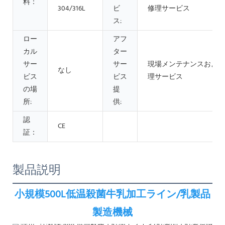
料：
304/316L
ビ
修理サービス
ス:
ロー
アフ
カル
ター
サー
サー
現場メンテナンスおよび
なし
ビス
ビス
理サービス
の場
提
所:
供:
認
CE
証：
製品説明
小規模500L低温殺菌牛乳加工ライン/乳製品
製造機械