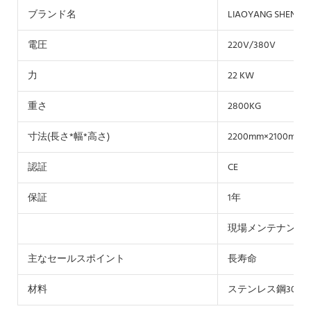
ブランド名
LIAOYANG SHENZH
電圧
220V/380V
力
22 KW
重さ
2800KG
寸法(長さ*幅*高さ)
2200mm×2100mm×
認証
CE
保証
1年
現場メンテナンス
主なセールスポイント
長寿命
材料
ステンレス鋼304/31