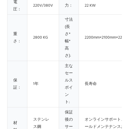
電
220V/380V
力：
22 KW
圧：
寸法
(長
重
さ*
2800 KG
2200mm×2100mm×2200
さ：
幅*
高
さ):
主な
セー
保
ルス
1年
長寿命
証：
ポイ
ン
ト:
保証
ステンレ
後の
オンラインサポート、フ
材
ス鋼
サー
ールドメンテナンスおよ