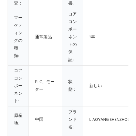
査：
書:
コア
マー
コン
ケテ
ポー
ィン
通常製品
ネン
1年
グの
トの
種
保
類:
証:
コア
コン
PLC、モー
状
ポー
新しい
ター
態：
ネン
ト:
ブラ
原産
中国
ンド
LIAOYANG SHENZHOU
地:
名: