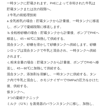
一時タンクに貯蔵されます。PHEによって冷却された牛乳は
貯蔵タンクまたは次の段階へ。
 2 牛乳の前処理技術
a. 全乳粉乳の場合：貯蔵タンクから計量後、一時タンクに移送
し、ポンプで凝縮段階に移送します。
 b. 全粒粉砂糖の場合：貯蔵タンクから計量後、ポンプでPHEへ
移送し、45～60℃に加熱して供給する。
混合タンク。砂糖を溶かして砂糖タンクへ供給します。砂糖
シロップは混合タンクで牛乳と混合され、一時タンクへ供給
されます。
 c. 粉末全量の場合：貯蔵タンクから計量後、ポンプでPHEへ移
送し、45～60℃に加熱して供給する。
混合タンク。添加剤を溶解し、一時タンクに供給する。タン
ク内で牛乳と混合し、ホモジナイザーで15MPaの圧力をかけた
後、供給する。
仮タンクへ。
 3つの凝縮テクニック
ミルク（12％）を蒸発器のバランスタンクに移し、加熱し、