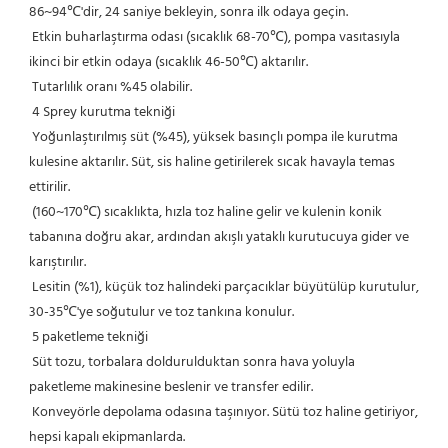
86~94℃'dir, 24 saniye bekleyin, sonra ilk odaya geçin.
 Etkin buharlaştırma odası (sıcaklık 68-70℃), pompa vasıtasıyla 
ikinci bir etkin odaya (sıcaklık 46-50℃) aktarılır.
 Tutarlılık oranı %45 olabilir.
 4 Sprey kurutma tekniği
 Yoğunlaştırılmış süt (%45), yüksek basınçlı pompa ile kurutma 
kulesine aktarılır. Süt, sis haline getirilerek sıcak havayla temas 
ettirilir.
 (160~170℃) sıcaklıkta, hızla toz haline gelir ve kulenin konik 
tabanına doğru akar, ardından akışlı yataklı kurutucuya gider ve 
karıştırılır.
 Lesitin (%1), küçük toz halindeki parçacıklar büyütülüp kurutulur, 
30-35℃'ye soğutulur ve toz tankına konulur.
 5 paketleme tekniği
 Süt tozu, torbalara doldurulduktan sonra hava yoluyla 
paketleme makinesine beslenir ve transfer edilir.
 Konveyörle depolama odasına taşınıyor. Sütü toz haline getiriyor, 
hepsi kapalı ekipmanlarda.