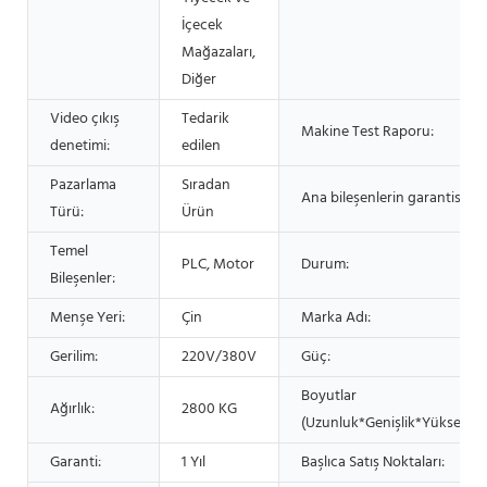
İçecek
Mağazaları,
Diğer
Video çıkış
Tedarik
Makine Test Raporu:
denetimi:
edilen
Pazarlama
Sıradan
Ana bileşenlerin garantisi:
Türü:
Ürün
Temel
PLC, Motor
Durum:
Bileşenler:
Menşe Yeri:
Çin
Marka Adı:
Gerilim:
220V/380V
Güç:
Boyutlar
Ağırlık:
2800 KG
(Uzunluk*Genişlik*Yükseklik)
Garanti:
1 Yıl
Başlıca Satış Noktaları: