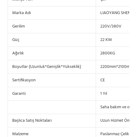
Marka Adı
LIAOYANG SHENZH
Gerilim
220V/380V
Güç
22 KW
Ağırlık
2800KG
Boyutlar (Uzunluk*Genişlik*Yükseklik)
2200mm*2100mm*
Sertifikasyon
CE
Garanti
1 Yıl
Saha bakım ve onarı
Başlıca Satış Noktaları
Uzun Hizmet Ömrü
Malzeme
Paslanmaz Çelik 30