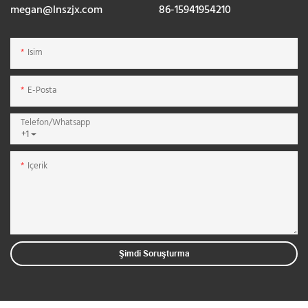
megan@lnszjx.com
86-15941954210
Isim
E-Posta
Telefon/whatsapp
+1
Içerik
Şimdi Soruşturma