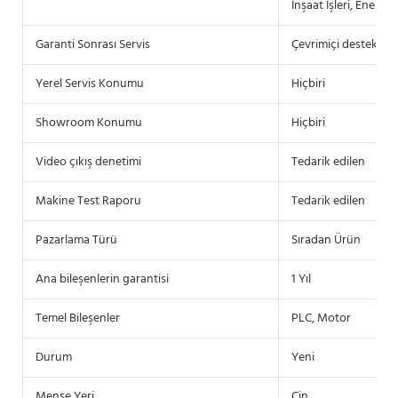
İnşaat İşleri, Enerji
Garanti Sonrası Servis
Çevrimiçi destek, S
Yerel Servis Konumu
Hiçbiri
Showroom Konumu
Hiçbiri
Video çıkış denetimi
Tedarik edilen
Makine Test Raporu
Tedarik edilen
Pazarlama Türü
Sıradan Ürün
Ana bileşenlerin garantisi
1 Yıl
Temel Bileşenler
PLC, Motor
Durum
Yeni
Menşe Yeri
Çin