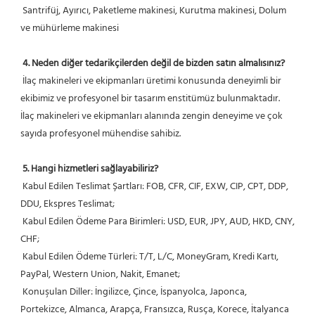
 Santrifüj, Ayırıcı, Paketleme makinesi, Kurutma makinesi, Dolum 
ve mühürleme makinesi
4. Neden diğer tedarikçilerden değil de bizden satın almalısınız?
 İlaç makineleri ve ekipmanları üretimi konusunda deneyimli bir 
ekibimiz ve profesyonel bir tasarım enstitümüz bulunmaktadır. 
İlaç makineleri ve ekipmanları alanında zengin deneyime ve çok 
sayıda profesyonel mühendise sahibiz.
5. Hangi hizmetleri sağlayabiliriz?
 Kabul Edilen Teslimat Şartları: FOB, CFR, CIF, EXW, CIP, CPT, DDP, 
DDU, Ekspres Teslimat;
 Kabul Edilen Ödeme Para Birimleri: USD, EUR, JPY, AUD, HKD, CNY, 
CHF;
 Kabul Edilen Ödeme Türleri: T/T, L/C, MoneyGram, Kredi Kartı, 
PayPal, Western Union, Nakit, Emanet;
 Konuşulan Diller: İngilizce, Çince, İspanyolca, Japonca, 
Portekizce, Almanca, Arapça, Fransızca, Rusça, Korece, İtalyanca