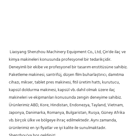
 Liaoyang Shenzhou Machinery Equipment Co., Ltd, Çin'de ilaç ve 
kimya makineleri konusunda profesyonel bir tedarikçidir. 
Deneyimli bir ekibe ve profesyonel bir tasarım enstitüsüne sahibiz. 
Paketleme makinesi, santrifüj, düşen film buharlaştırıcı, damıtma 
cihazı, mikser, tablet pres makinesi, fitil üretim hattı, kurutucu, 
kapsül doldurma makinesi, kapsül vb. dahil olmak üzere ilaç 
makineleri ve ekipmanları konusunda zengin deneyime sahibiz. 
Ürünlerimiz ABD, Kore, Hindistan, Endonezya, Tayland, Vietnam, 
Japonya, Danimarka, Romanya, Bulgaristan, Rusya, Güney Afrika 
vb. birçok ülke ve bölgeye ihraç edilmektedir. Aynı zamanda, 
ürünlerimiz en iyi fiyatlar ve iyi kalite ile sunulmaktadır. 
Shenzhou'ya hoş geldiniz! 