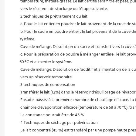
 température, matière grasse. Le lait certifié sera filtré et pesé
 vers le réservoir de stockage ou l'étape suivante.
 2 techniques de prétraitement du lait
 a. Pour le lait entier en poudre : le lait provenant de la cuve 
 b. Pour le sucre en poudre entier : le lait provenant de la cuve de stockage est transféré à l’échangeur de chaleur à plaques (PHE) à l’aide d’une pompe après dosage. Chauffer à 45-60 °C et alimenter le 
système.
 Cuve de mélange. Dissolution du sucre et transfert vers la cuve 
 c. Pour la préparation de poudre à mélanger entière : le lait provenant de la cuve de stockage est transféré vers l’échangeur de chaleur à plaques (PHE) à l’aide d’une pompe après dosage. Chauffer à 45-
60 °C et alimenter le système.
 Cuve de mélange. Dissolution de l'additif et alimentation de la
 vers un réservoir temporaire.
 3 techniques de condensation
 Transférer le lait (12%) dans le réservoir d'équilibrage de l'éva
 Ensuite, passez à la première chambre de chauffage efficace. La
 chambre d'évaporation efficace (température de 68 à 70 °C), tr
 La constance pourrait être de 45 %.
 4 Techniques de séchage par pulvérisation
 Le lait concentré (45 %) est transféré par une pompe haute pressi