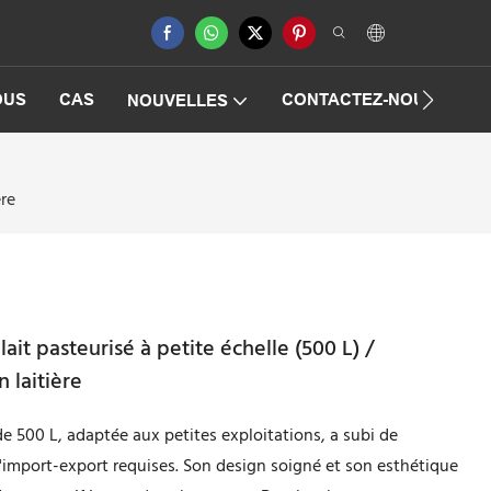
OUS
CAS
CONTACTEZ-NOUS
F
NOUVELLES
ère
it pasteurisé à petite échelle (500 L) /
 laitière
de 500 L, adaptée aux petites exploitations, a subi de
d'import-export requises. Son design soigné et son esthétique