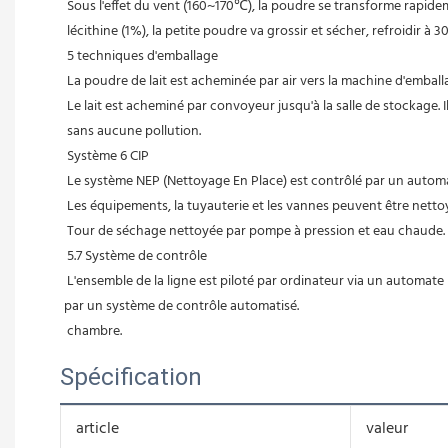
 Sous l'effet du vent (160~170℃), la poudre se transforme rapidem
 lécithine (1%), la petite poudre va grossir et sécher, refroidir à
 5 techniques d'emballage
 La poudre de lait est acheminée par air vers la machine d'embal
 Le lait est acheminé par convoyeur jusqu'à la salle de stockage.
 sans aucune pollution.
 Système 6 CIP
 Le système NEP (Nettoyage En Place) est contrôlé par un automate
 Les équipements, la tuyauterie et les vannes peuvent être nett
 Tour de séchage nettoyée par pompe à pression et eau chaude.
 5.7 Système de contrôle
 L'ensemble de la ligne est piloté par ordinateur via un automate programmable. Les principales données enregistrées sont le débit, la température et le niveau de liquide. L'ensemble du contrôle est effectué 
par un système de contrôle automatisé.
 chambre.
Spécification
article
valeur