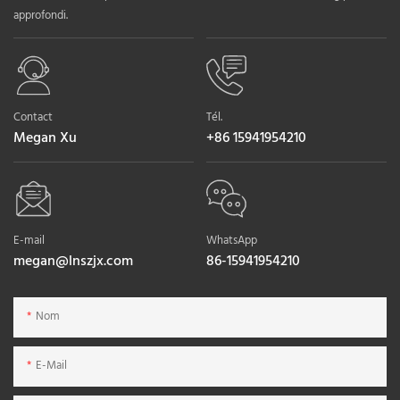
approfondi.
Contact
Tél.
Megan Xu
+86 15941954210
E-mail
WhatsApp
megan@lnszjx.com
86-15941954210
Nom
E-Mail