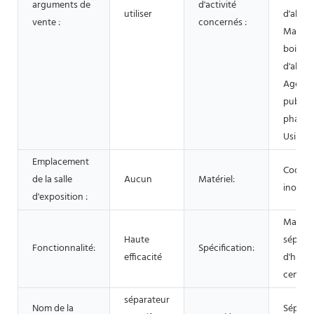
arguments de
d'activité
utiliser
d'alime
vente :
concernés :
Magasi
boisson
d'alime
Agence
publici
pharma
Usine 
Emplacement
Coque 
de la salle
Aucun
Matériel:
inoxyd
d'exposition :
Machin
Haute
sépara
Fonctionnalité:
Spécification:
efficacité
d'huile
centri
séparateur
Nom de la
Sépara