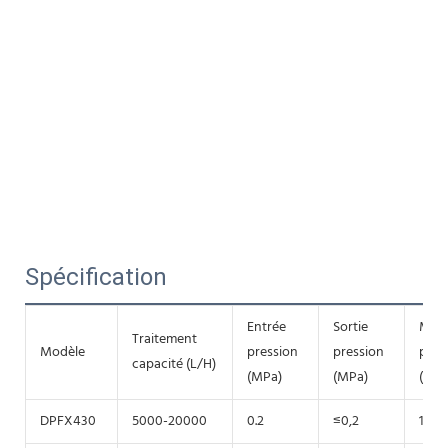
Spécification
Entrée
Sortie
Mot
Traitement
Modèle
pression
pression
puis
capacité (L/H)
(MPa)
(MPa)
(kW)
DPFX430
5000-20000
0.2
≤0,2
15