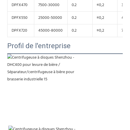
DPFX470
7500-30000
0.2
≤0,2
30
DPFX550
25000-50000
0.2
≤0,2
45
DPFX720
45000-80000
0.2
≤0,2
75
Profil de l'entreprise