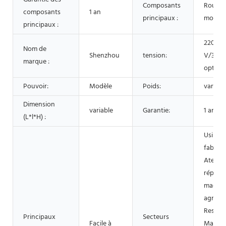
Composants
Roulem
composants
1 an
principaux :
moteur
principaux :
220 V/
Nom de
Shenzhou
tension:
V/380 
marque :
option
Pouvoir:
Modèle
Poids:
variabl
Dimension
variable
Garantie:
1 an
(L*l*H) :
Usine 
fabrica
Atelier
réparat
machin
agroali
Restaur
Principaux
Secteurs
Facile à
Magasi