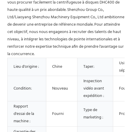
vous procurer facilement la centrifugeuse à disques DHC400 de
haute qualité à un prix abordable. Shenzhou Group Co.,
Ltd/Liaoyang Shenzhou Machinery Equipment Co., Ltd ambitionne
de devenir une entreprise de référence mondiale. Pour atteindre
cet objectif, nous nous engageons à recruter des talents de haut
niveau, à intégrer les technologies de pointe internationales et à
renforcer notre expertise technique afin de prendre l'avantage sur
la concurrence.
Usine 
Lieu d'origine :
Chine
Taper:
sépara
Inspection
Condition:
Nouveau
vidéo avant
Fourni
expédition :
Rapport
Type de
d'essai de la
Fourni
Produi
marketing :
machine :
Garantie des