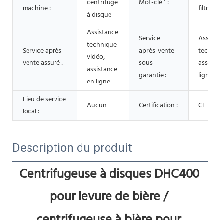
centrifuge
Mot-clé 1 :
machine :
filtre c
à disque
Assistance
Service
Assist
technique
Service après-
après-vente
techniq
vidéo,
vente assuré :
sous
assista
assistance
garantie :
ligne
en ligne
Lieu de service
Aucun
Certification :
CE BV 
local :
Description du produit
Centrifugeuse à disques DHC400 
pour levure de bière / 
centrifugeuse à bière pour 