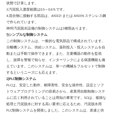
状態で計算します。
3.汚泥投入濃度範囲は0.5～0.6％です。
4.混合物に接触する部品は、AISI321 または AISI316 ステンレス鋼
で作られています。
神州汚泥脱水設備の制御システムは3種類あります。
1)シンプルな制御システム
この制御システムは、一般的な電気部品で構成されています。
分離機システム、供給システム、薬剤投入・投入システムを自
動または手動で操作できます。また、主要機器の動作を監視
し、故障を警報で知らせ、インターリンクによる保護機能も備
えています。このシステムは、単一の機械をフルセットで制御
するというニーズにも応えます。
2)PLC制御システム
PLCは、安定した動作、耐障害性、安全な操作性、設定とソフ
トウェアプログラミングの容易さから、産業用自動制御システ
ムに広く利用されていることは周知の事実です。SCIは、複雑な
処理と汚泥脱水に対する高い要求に応えるため、汚泥脱水用
PLC制御システムを開発しました。このシステムは、差速と供