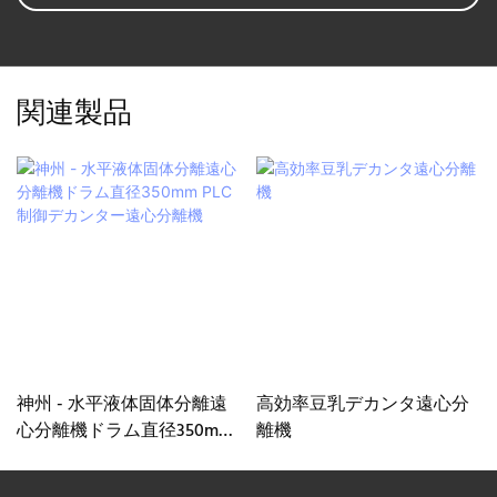
関連製品
神州 - 水平液体固体分離遠
高効率豆乳デカンタ遠心分
心分離機ドラム直径350mm
離機
PLC制御デカンター遠心分
離機