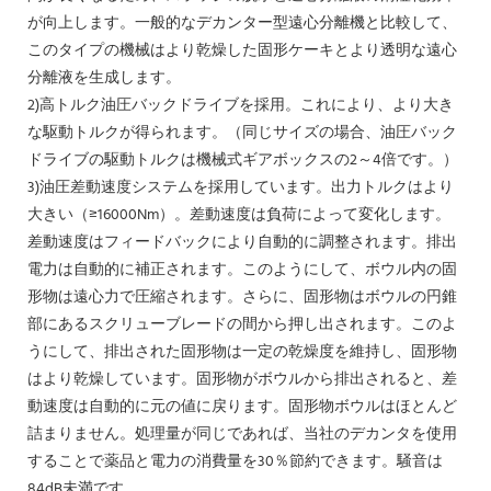
が向上します。一般的なデカンター型遠心分離機と比較して、
このタイプの機械はより乾燥した固形ケーキとより透明な遠心
分離液を生成します。
2)高トルク油圧バックドライブを採用。これにより、より大き
な駆動トルクが得られます。（同じサイズの場合、油圧バック
ドライブの駆動トルクは機械式ギアボックスの2～4倍です。）
3)油圧差動速度システムを採用しています。出力トルクはより
大きい（≥16000Nm）。差動速度は負荷によって変化します。
差動速度はフィードバックにより自動的に調整されます。排出
電力は自動的に補正されます。このようにして、ボウル内の固
形物は遠心力で圧縮されます。さらに、固形物はボウルの円錐
部にあるスクリューブレードの間から押し出されます。このよ
うにして、排出された固形物は一定の乾燥度を維持し、固形物
はより乾燥しています。固形物がボウルから排出されると、差
動速度は自動的に元の値に戻ります。固形物ボウルはほとんど
詰まりません。処理量が同じであれば、当社のデカンタを使用
することで薬品と電力の消費量を30％節約できます。騒音は
84dB未満です。