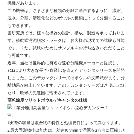
機種があります。
この機械は、さまざまな種類の分離に適合するように、濃縮、
脱水、分類、清澄化などのボウルの種類によって分類すること
もできます。
当研究所では、様々な機器の設計、構成、製造も承っておりま
す。移動式汚泥脱水トラックは、お客様の現場での試験も可能
です。また、試験のためにサンプルをお持ち込みいただくこと
も可能です。
近年、当社は世界的に有名な遠心分離機メーカーと提携し、
SCLはより大きな長さ/直径比を備えたデカンタシリーズを開発
しました。このデカンタシリーズはボウルの沈降域が長く、分
離効果が向上しています。このデカンタシリーズは7年以上にわ
たり、欧米の先進国に輸出されています。
高乾燥度ソリッドボウルデキャンタの仕様
注:
1.実際の容量は混合物の特性と処理要件によって異なります。
2.最大固形物排出能力は、差速10r/minで汚泥を2方向に圧縮した