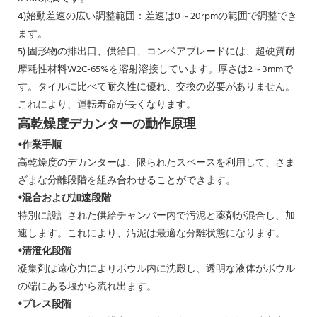
4)始動差速の広い調整範囲：差速は0～20rpmの範囲で調整でき
ます。
5) 固形物の排出口、供給口、コンベアブレードには、超硬質耐
摩耗性材料W2C-65%を溶射溶接しています。厚さは2～3mmで
す。タイルに比べて耐久性に優れ、交換の必要がありません。
これにより、運転寿命が長くなります。
高乾燥度デカンターの動作原理
•作業手順
高乾燥度のデカンターは、限られたスペースを利用して、さま
ざまな分離段階を組み合わせることができます。
•混合および加速段階
特別に設計された供給チャンバー内で汚泥と薬剤が混合し​​、加
速します。これにより、汚泥は最適な分離状態になります。
•清澄化段階
凝集剤は遠心力によりボウル内に沈殿し、透明な液体がボウル
の端にある堰から流れ出ます。
•プレス段階