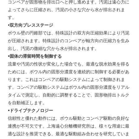
コンベアが固形物を排出口へと押し進めます。汚泥は遠心力に
よってさらに圧縮され、汚泥の小さな穴から水が排出されま
す。
•双方向プレスステージ
ボウル壁の円錐部では、特殊設計の双方向圧縮効果により汚泥
が圧縮されます。特殊設計のコンベアが軸方向の圧縮力を生み
出し、汚泥の微細な穴から水が排出されます。
•固体の滞留時間を制御する
流量や汚泥の性状が変化した場合でも、最適な脱水効果を得る
ためには、ボウル内の固形分濃度を連続的に制御する必要があ
ります。これはコンベアの駆動システムによって制御されま
す。コンベアの駆動システムはボウル内の固形分濃度をリアル
タイムで測定し、自動的に調整することで、固形物排出トルク
を自動補正します。
•ドライブテクノロジー
信頼性と優れた動作には、ボウル駆動とコンベア駆動の良好な
連携が不可欠です。上海遠心分離機研究所は、様々な用途に最
適な設計を推奨できる、最適な駆動組み合わせを研究していま