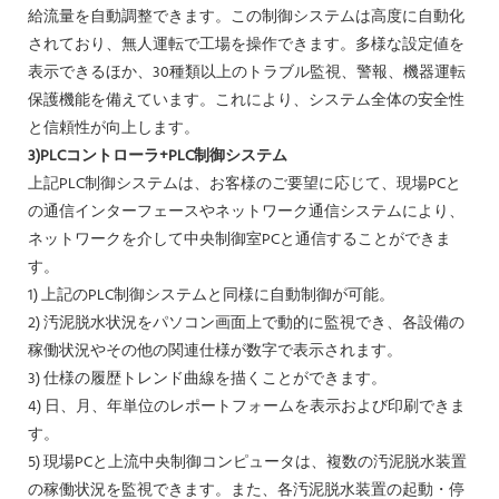
給流量を自動調整できます。この制御システムは高度に自動化
されており、無人運転で工場を操作できます。多様な設定値を
表示できるほか、30種類以上のトラブル監視、警報、機器運転
保護機能を備えています。これにより、システム全体の安全性
と信頼性が向上します。
3)PLCコントローラ+PLC制御システム
上記PLC制御システムは、お客様のご要望に応じて、現場PCと
の通信インターフェースやネットワーク通信システムにより、
ネットワークを介して中央制御室PCと通信することができま
す。
1) 上記のPLC制御システムと同様に自動制御が可能。
2) 汚泥脱水状況をパソコン画面上で動的に監視でき、各設備の
稼働状況やその他の関連仕様が数字で表示されます。
3) 仕様の履歴トレンド曲線を描くことができます。
4) 日、月、年単位のレポートフォームを表示および印刷できま
す。
5) 現場PCと上流中央制御コンピュータは、複数の汚泥脱水装置
の稼働状況を監視できます。また、各汚泥脱水装置の起動・停