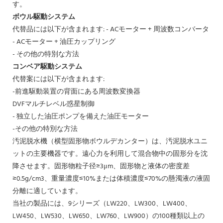
す。
ボウル駆動システム
代替品には以下が含まれます: - ACモーター + 周波数コンバータ
- ACモーター + 油圧カップリング
- その他の特別な方法
コンベア駆動システム
代替案には以下が含まれます:
-前進駆動装置の背面にある周波数変換器
DVFマルチレベル惑星制御
- 独立した油圧ポンプを備えた油圧モーター
-その他の特別な方法
汚泥脱水機（横型固形物ボウルデカンター）は、汚泥脱水ユニ
ットの主要機器です。遠心力を利用して混合物中の固形分を沈
降させます。固形物粒子径≥3μm、固形物と液体の密度差
≥0.5g/cm3、重量濃度≤10%または体積濃度≤70%の懸濁液の液固
分離に適しています。
当社の製品には、9シリーズ（LW220、LW300、LW400、
LW450、LW530、LW650、LW760、LW900）の100種類以上の