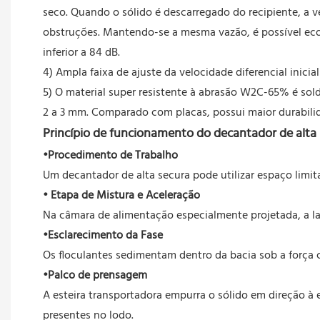
seco. Quando o sólido é descarregado do recipiente, a ve
obstruções. Mantendo-se a mesma vazão, é possível eco
inferior a 84 dB.
4) Ampla faixa de ajuste da velocidade diferencial inicia
5) O material super resistente à abrasão W2C-65% é sold
2 a 3 mm. Comparado com placas, possui maior durabilid
Princípio de funcionamento do decantador de alta
•Procedimento de Trabalho
Um decantador de alta secura pode utilizar espaço limi
• Etapa de Mistura e Aceleração
Na câmara de alimentação especialmente projetada, a l
•Esclarecimento da Fase
Os floculantes sedimentam dentro da bacia sob a força ce
•Palco de prensagem
A esteira transportadora empurra o sólido em direção à 
presentes no lodo.