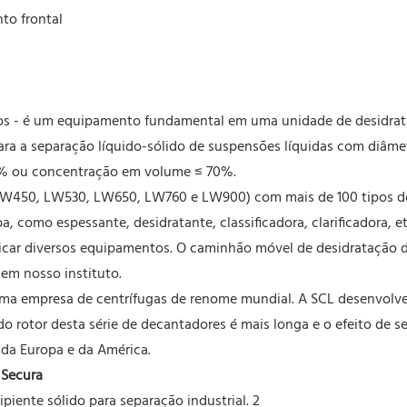
to frontal
dos - é um equipamento fundamental em uma unidade de desidrataçã
ra a separação líquido-sólido de suspensões líquidas com diâmetr
10% ou concentração em volume ≤ 70%.
 LW450, LW530, LW650, LW760 e LW900) com mais de 100 tipos d
 como espessante, desidratante, classificadora, clarificadora, et
icar diversos equipamentos. O caminhão móvel de desidratação de 
em nosso instituto.
ma empresa de centrífugas de renome mundial. A SCL desenvolv
rotor desta série de decantadores é mais longa e o efeito de se
 da Europa e da América.
 Secura