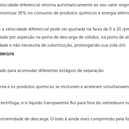
locidade diferencial retorna automaticamente ao seu valor origina
nomizar 30% no consumo de produtos químicos e energia elétrica
l: a velocidade diferencial pode ser ajustada na faixa de 0 a 20 rp
ado por aspersão na porta de descarga de sólidos, na porta de a
ade e não necessita de substituição, prolongando sua vida útil.
 secura
tado para acomodar diferentes estágios de separação.
ama e os produtos químicos se misturam e aceleram simultaneame
ntrífuga, e o líquido transparente flui para fora do vertedouro 
extremidade de descarga. O lodo é ainda mais comprimido pela for