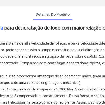
Detalhes Do Produto
ra
para desidratação de lodo com maior relação
um sistema de alta velocidade de rotação e baixa velocidade di
r, prolongando assim o tempo necessário para a clarificação do l
elocidade diferencial reduz a agitação da rosca sobre o sólido.
o concentrado. Comparado com centrífugas decantadoras típicas, e
torque. Isso proporciona um torque de acionamento maior. (Para 
ior que o de uma caixa de engrenagens mecânica.)
ial. O torque de saída é superior a 16.000 Nm. A velocidade difer
descarga é compensada automaticamente. Dessa forma, o sólido d
âminas helicoidais na seção cônica do recipiente. Assim, o sólid