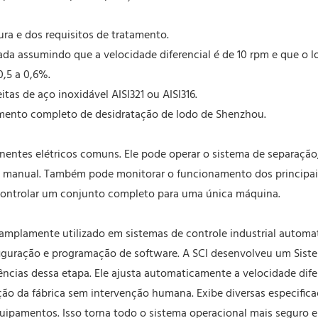
ura e dos requisitos de tratamento.
ada assumindo que a velocidade diferencial é de 10 rpm e que o 
0,5 a 0,6%.
tas de aço inoxidável AISI321 ou AISI316.
pamento completo de desidratação de lodo de Shenzhou.
entes elétricos comuns. Ele pode operar o sistema de separação,
manual. Também pode monitorar o funcionamento dos principais 
 controlar um conjunto completo para uma única máquina.
amplamente utilizado em sistemas de controle industrial automati
nfiguração e programação de software. A SCI desenvolveu um Sis
ncias dessa etapa. Ele ajusta automaticamente a velocidade difer
ção da fábrica sem intervenção humana. Exibe diversas especific
uipamentos. Isso torna todo o sistema operacional mais seguro e 