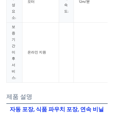
모터
12m/분
성
속
요
도:
소:
보
증
기
간
이
온라인 지원
후
서
비
스:
제품 설명
자동 포장, 식품 파우치 포장, 연속 비닐 