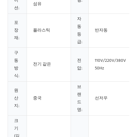
이
형:
섬유
션:
자
포
동
장
플라스틱
반자동
등
재:
급:
구
동
전
110V/220V/380V
전기 같은
방
압:
50Hz
식:
브
원
랜
산
중국
선저우
드
지:
명:
크
기
(길