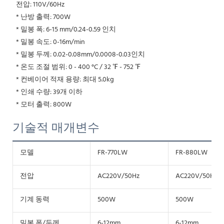
 전압: 110V/60Hz
 * 난방 출력: 700W
 * 밀봉 폭: 6-15 mm/0.24-0.59 인치
 * 밀봉 속도: 0-16m/min
 * 밀봉 두께: 0.02-0.08mm/0.0008-0.03인치
 * 온도 조절 범위: 0 - 400 °C / 32 ℉ - 752 ℉
 * 컨베이어 적재 용량: 최대 5.0kg
 * 인쇄 수량: 39개 이하
 * 모터 출력: 800W
기술적 매개변수
모델
FR-770LW
FR-880LW
전압
AC220V/50Hz
AC220V/50Hz
기계 동력
500W
500W
밀봉 폭/두께
6-12mm
6-12mm