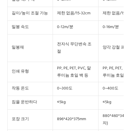
길이/높이 조절 가능
제한 없음/15-32cm
제한 없음/15-32
밀봉 속도
0-12m/분
0-16m/분
전자식 무단변속 조
밀봉재
양각 강철 프린
절
PP, PE, PET, PVC, 알
PP, PE, PET, PV
인쇄 유형
루미늄 호일 백 등
루미늄 호일 백 
작동 온도
0~300도
0~400도
짐을 운반하다
≤5kg
≤5kg
880*460*340m
포장 크기
896*420*375mm
자)