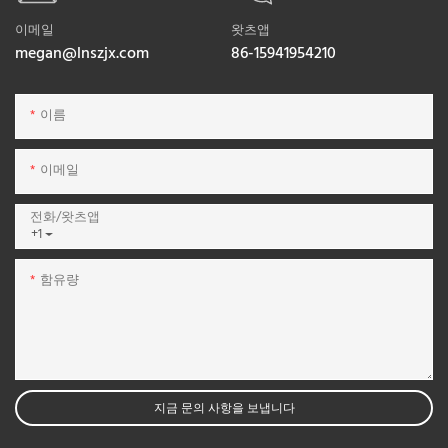
이메일
왓츠앱
megan@lnszjx.com
86-15941954210
이름
이메일
전화/왓츠앱
+1
함유량
지금 문의 사항을 보냅니다