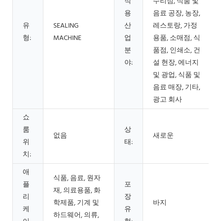
적
수리점, 식품 및
용
음료 공장, 농장,
유
SEALING
산
레스토랑, 가정
형:
MACHINE
업
용품, 소매점, 식
분
품점, 인쇄소, 건
야:
설 현장, 에너지
및 광업, 식품 및
음료 매장, 기타,
광고 회사
쇼
룸
상
없음
새로운
위
태:
치:
애
식품, 음료, 원자
플
포
재, 의료용품, 화
리
장
학제품, 기계 및
바지
케
유
하드웨어, 의류,