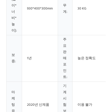
이*
무
930*400*300mm
30 KG
너
게:
비*
높
이):
주
요
판
보
1년
매
높은 정확도
증:
포
인
트:
기
마
계
케
시
팅
2020년 신제품
험
이용 불가
유
보