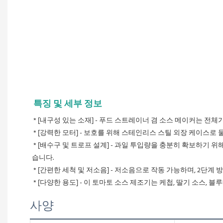
특징 및 세부 정보
* [내구성 있는 소재] - 푸드 스트레이너 겸 소스 메이커는 전
 * [강력한 모터] - 보호를 위해 스테인리스 스틸 외장 케이스로
 * [배수구 및 트로프 설계] - 과일 투입량을 충분히 확보하기 위해 직경 9인치 깔때기를 채택했으며, 소스 배출이 원활하도록 각도 조절이 가능한 트로프와 튀는 것을 방지하는 트로프 지지대를 갖추고 있
습니다.
 * [간편한 세척 및 저소음] - 저소음으로 작동 가능하며, 2단
 * [다양한 용도] - 이 토마토 소스 제조기는 케첩, 딸기 소스,
사양