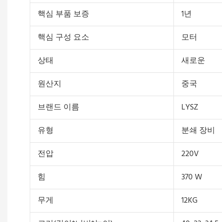
핵심 부품 보증
1년
핵심 구성 요소
모터
상태
새로운
원산지
중국
브랜드 이름
LYSZ
유형
분쇄 장비
전압
220V
힘
370 W
무게
12KG