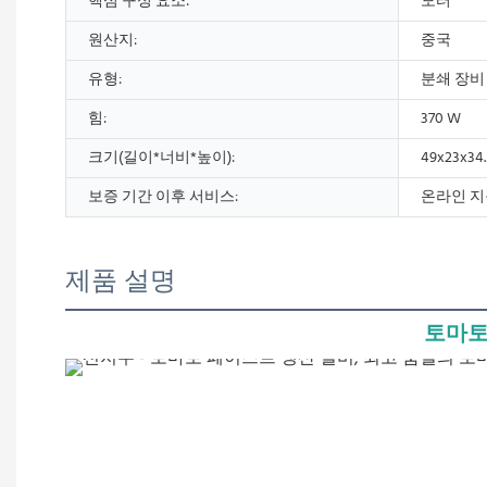
핵심 구성 요소:
모터
원산지:
중국
유형:
분쇄 장비
힘:
370 W
크기(길이*너비*높이):
49x23x34
보증 기간 이후 서비스:
온라인 지
제품 설명
토마토