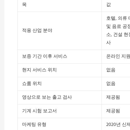
목
값
호텔, 의류 
및 음료 공장
적용 산업 분야
소, 건설 현
사
보증 기간 이후 서비스
온라인 지
현지 서비스 위치
없음
쇼룸 위치
없음
영상으로 보는 출고 검사
제공됨
기계 시험 보고서
제공됨
마케팅 유형
2020년 신