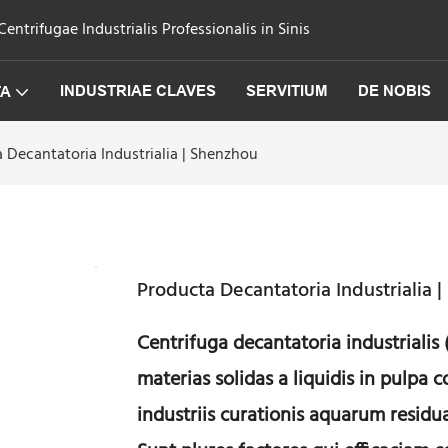
trifugae Industrialis Professionalis in Sinis
INDUSTRIAE CLAVES
SERVITIUM
DE NOBIS
TA
 Decantatoria Industrialia | Shenzhou
Producta Decantatoria Industrialia 
Centrifuga decantatoria industrialis 
materias solidas a liquidis in pulpa
industriis curationis aquarum residu