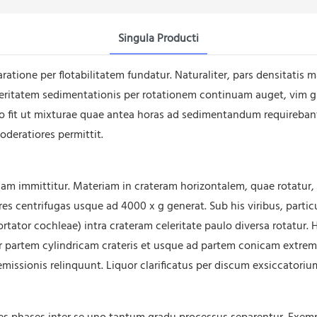
Singula Producti
ratione per flotabilitatem fundatur. Naturaliter, pars densitati
leritatem sedimentationis per rotationem continuam auget, vim 
 fit ut mixturae quae antea horas ad sedimentandum requirebant
oderatiores permittit.
 immittitur. Materiam in crateram horizontalem, quae rotatur, int
 vires centrifugas usque ad 4000 x g generat. Sub his viribus, parti
ator cochleae) intra crateram celeritate paulo diversa rotatur. Haec
r partem cylindricam crateris et usque ad partem conicam extre
emissionis relinquunt. Liquor clarificatus per discum exsiccatoriu