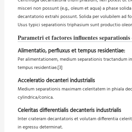
Centrifuga decantatoria trium phasium, fieri potest ut t
misceri non possunt (e.g., oleum et aqua) a phase solida 
decantatorio extrahi possunt. Solida per volubilem ad for
Usus typici separationis triphasium sunt productio oleoru
Parametri et factores influentes separationis 
Alimentatio, perfluxus et tempus residentiae:
Per alimentationem, medium separationis tractandum in 
tempus residentiae.[3]
Acceleratio decanteri industrialis
Medium separationis maximam celeritatem in phiala decant
cylindrica/conica.
Celeritas differentialis decanteris industrialis
Inter crateram decantatoris et volutam differentia celerit
in egressu determinat.