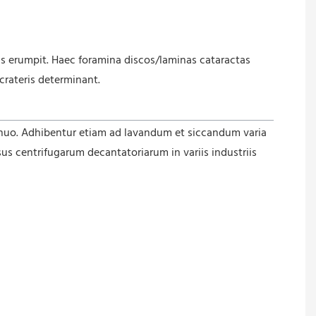
ris erumpit. Haec foramina discos/laminas cataractas
crateris determinant.
tinuo. Adhibentur etiam ad lavandum et siccandum varia
sus centrifugarum decantatoriarum in variis industriis