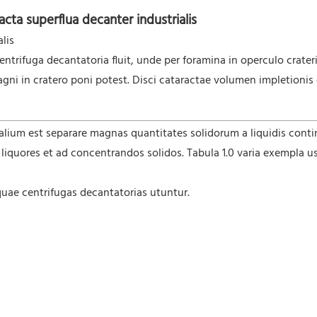
acta superflua decanter industrialis
lis
centrifuga decantatoria fluit, unde per foramina in operculo crate
gni in cratero poni potest. Disci cataractae volumen impletionis 
ialium est separare magnas quantitates solidorum a liquidis con
os liquores et ad concentrandos solidos. Tabula 1.0 varia exempla u
uae centrifugas decantatorias utuntur.