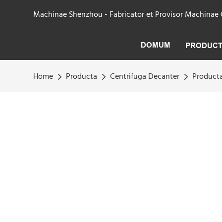
Machinae Shenzhou - Fabricator et Provisor Machinae Cen
DOMUM
PRODUC
Home
Producta
Centrifuga Decanter
Producta