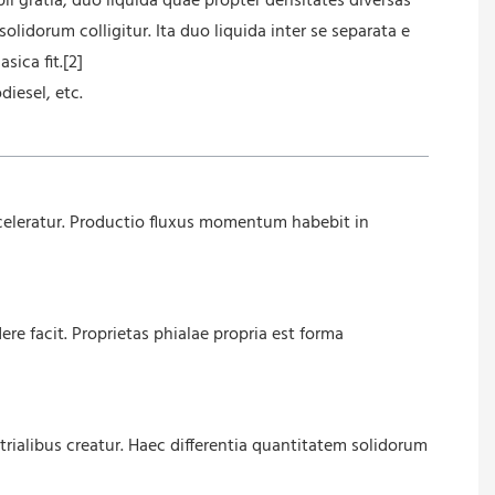
i gratia, duo liquida quae propter densitates diversas
olidorum colligitur. Ita duo liquida inter se separata e
sica fit.[2]
diesel, etc.
celeratur. Productio fluxus momentum habebit in
re facit. Proprietas phialae propria est forma
strialibus creatur. Haec differentia quantitatem solidorum