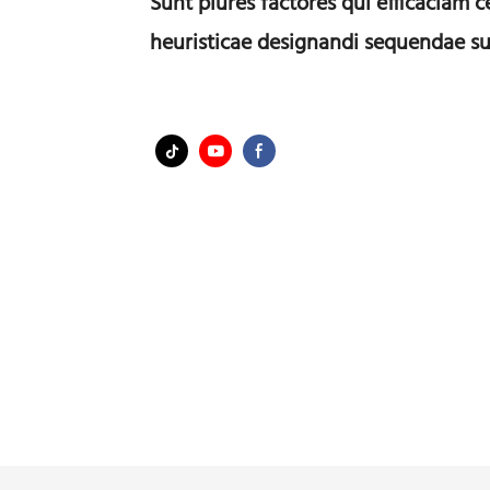
Sunt plures factores qui efficaciam 
heuristicae designandi sequendae su