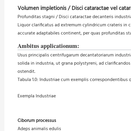
Volumen impletionis / Disci cataractae vel catar
Profunditas stagni / Disci cataractae decanteris industria
Liquor clarificatus ad extremum cylindricum crateris in 
accurate adaptabiles continent, per quas profunditas sta
Ambitus applicationum:
Usus principalis centrifugarum decantatoriarum industr
solida in industria, ut grana polystyreni, ad clarificand
ostendit.
Tabula 1.0: Industriae cum exemplis correspondentibus q
Exempla Industriae
Ciborum processus
Adeps animalis edulis