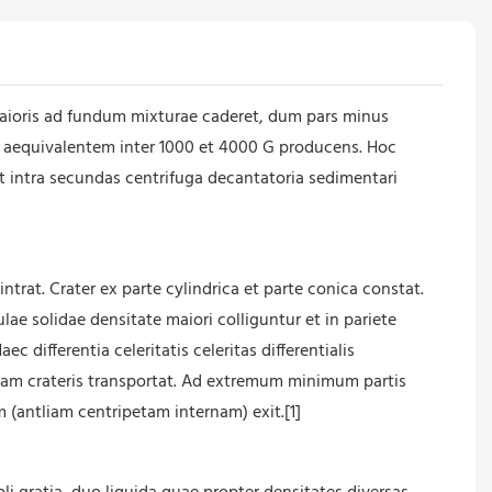
s maioris ad fundum mixturae caderet, dum pars minus
g aequivalentem inter 1000 et 4000 G producens. Hoc
 intra secundas centrifuga decantatoria sedimentari
rat. Crater ex parte cylindrica et parte conica constat.
culae solidae densitate maiori colliguntur et in pariete
 differentia celeritatis celeritas differentialis
mam crateris transportat. Ad extremum minimum partis
m (antliam centripetam internam) exit.[1]