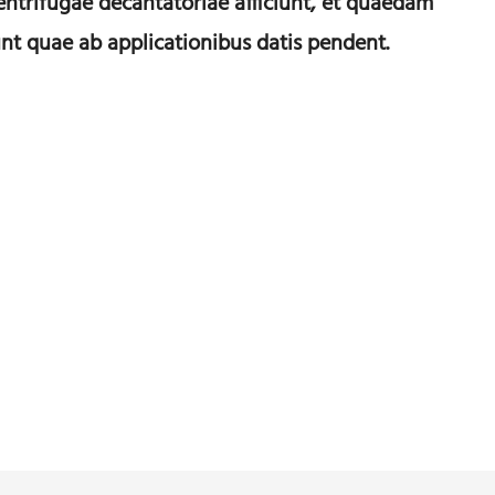
centrifugae decantatoriae afficiunt, et quaedam
nt quae ab applicationibus datis pendent.