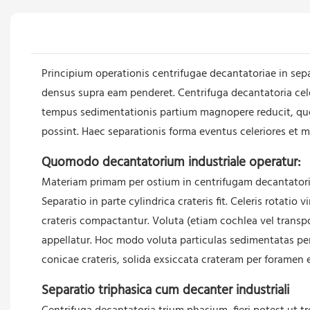
Principium operationis centrifugae decantatoriae in sepa
densus supra eam penderet. Centrifuga decantatoria ce
tempus sedimentationis partium magnopere reducit, quo
possint. Haec separationis forma eventus celeriores et m
Quomodo decantatorium industriale operatur:
Materiam primam per ostium in centrifugam decantatoriam
Separatio in parte cylindrica crateris fit. Celeris rotatio
crateris compactantur. Voluta (etiam cochlea vel transport
appellatur. Hoc modo voluta particulas sedimentatas pe
conicae crateris, solida exsiccata crateram per foramen 
Separatio triphasica cum decanter industriali