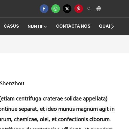
CASUS
CONTACTA NOS
QUAESTIONE
NUNTII
| Shenzhou
(etiam centrifuga craterae solidae appellata)
 continue separat, et ideo munus magnum agit in
arum, chemicae, olei, et confectionis ciborum.