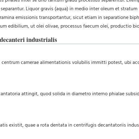
res phases inter se uno tantum gradu processus separentur. Exempl
separantur. Liquor gravis (aqua) in medio inter oleum et stratum s
amina emissionis transportantur, sicut etiam in separatione bipha
m edibilium, ut olei olivae, processus faecum olei, productio bio
decanteri industrialis
centrum camerae alimentationis volubilis immitti potest, ubi ac
atoria attingit, quod solida in diametro interno phialae subside
atis existit, quae a rota dentata in centrifugis decantatoriis indu