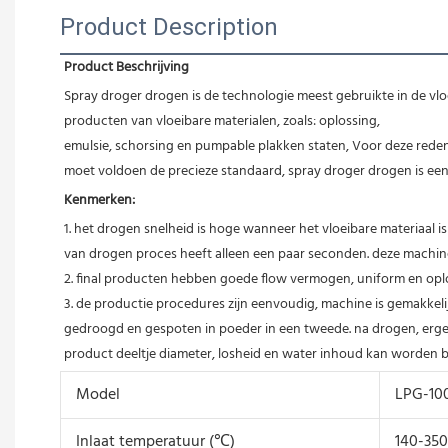
Product Description
Product Beschrijving
Spray droger drogen is de technologie meest gebruikte in de vlo
producten van vloeibare materialen, zoals: oplossing,
emulsie, schorsing en pumpable plakken staten, Voor deze reden,
moet voldoen de precieze standaard, spray droger drogen is ee
Kenmerken:
1. het drogen snelheid is hoge wanneer het vloeibare materiaal i
van drogen proces heeft alleen een paar seconden. deze machine
2. final producten hebben goede flow vermogen, uniform en oplos
3. de productie procedures zijn eenvoudig, machine is gemakkel
gedroogd en gespoten in poeder in een tweede. na drogen, erge
product deeltje diameter, losheid en water inhoud kan worden bi
Model
LPG-10
Inlaat temperatuur (℃)
140-350