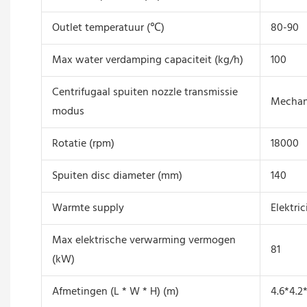
Outlet temperatuur (℃)
80-90
Max water verdamping capaciteit (kg/h)
100
Centrifugaal spuiten nozzle transmissie
Mechani
modus
Rotatie (rpm)
18000
Spuiten disc diameter (mm)
140
Warmte supply
Elektri
Max elektrische verwarming vermogen
81
(kW)
Afmetingen (L * W * H) (m)
4.6*4.2