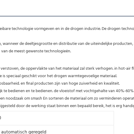
eibare technologie vormgeven en in de drogen industrie. De drogen technol
 wanneer de deeltjesgrootte en distributie van de uiteindelijke producten,
n van de meest gewenste technologieën.
s verstoven, de oppervlakte van het materiaal zal sterk verhogen. in hot-air
 is speciaal geschikt voor het drogen warmtegevoelige materiaal.
baarheid. en final producten zijn van hoge zuiverheid en kwaliteit.
ijk te bedienen en te bedienen. de vloeistof met vochtgehalte van 40%-60% 
en noodzaak om smash En sorteren de materiaal om zo verminderen operatie 
jgesteld door de werking staat binnen een bepaald bereik, het is erg handi
0
 automatisch geregeld