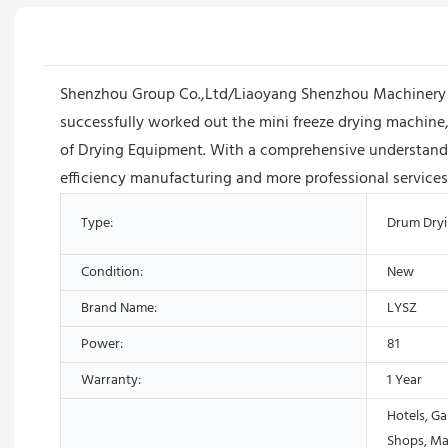
Shenzhou Group Co.,Ltd/Liaoyang Shenzhou Machinery Eq
successfully worked out the mini freeze drying machine,wh
of Drying Equipment. With a comprehensive understandi
efficiency manufacturing and more professional services
Type:
Drum Dry
Condition:
New
Brand Name:
LYSZ
Power:
81
Warranty:
1 Year
Hotels, Ga
Shops, Ma