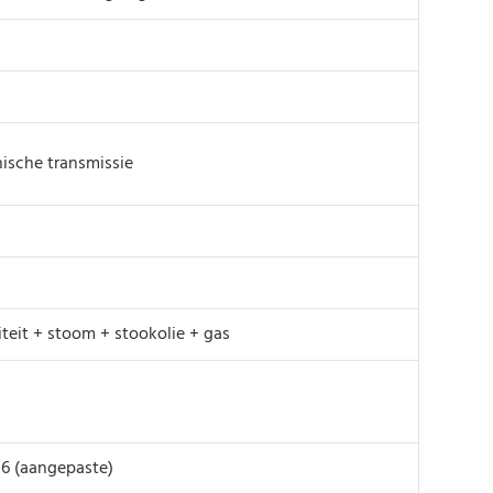
sche transmissie
citeit + stoom + stookolie + gas
*6 (aangepaste)