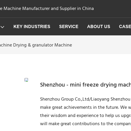
ge Machine Manufacturer and Supplier in China
KEY INDUSTRIES
SERVICE
ABOUT US
CAS
achine Drying & granulator Machine
Shenzhou - mini freeze drying mac
Shenzhou Group Co.,Ltd/Liaoyang Shenzhou M
make great achievements in the future. We will
their wisdom and experience to help us upgr
will make great contributions to the compa