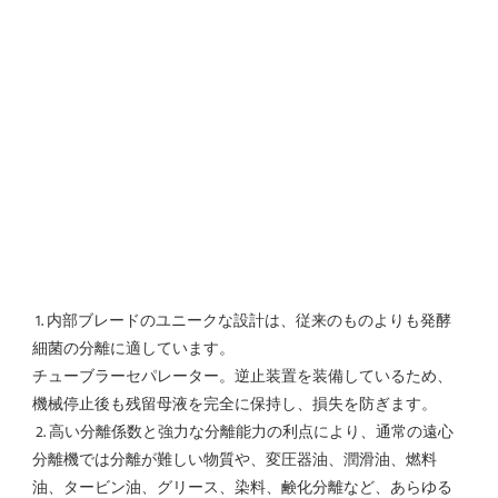
1. 内部ブレードのユニークな設計は、従来のものよりも発酵
細菌の分離に適しています。
チューブラーセパレーター。逆止装置を装備しているため、
機械停止後も残留母液を完全に保持し、損失を防ぎます。
 2. 高い分離係数と強力な分離能力の利点により、通常の遠心
分離機では分離が難しい物質や、変圧器油、潤滑油、燃料
油、タービン油、グリース、染料、鹸化分離など、あらゆる