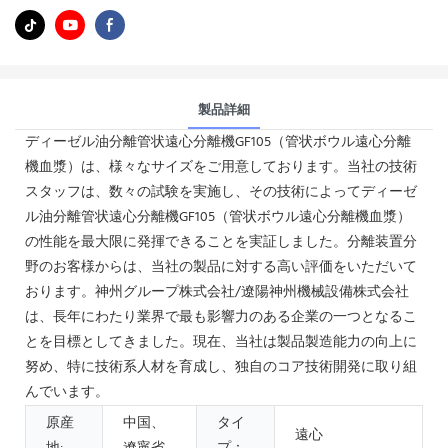
製品詳細
ディーゼル油分離管状遠心分離機GF105（管状ボウル遠心分離
機血漿）は、様々なサイズをご用意しております。当社の技術
スタッフは、数々の試験を実施し、その技術によってディーゼ
ル油分離管状遠心分離機GF105（管状ボウル遠心分離機血漿）
の性能を最大限に発揮できることを実証しました。分離装置分
野のお客様からは、当社の製品に対する高い評価をいただいて
おります。神州グループ株式会社/遼陽神州機械設備株式会社
は、長年にわたり業界で最も影響力のある企業の一つとなるこ
とを目標としてきました。現在、当社は製品製造能力の向上に
努め、特に技術系人材を育成し、独自のコア技術開発に取り組
んでいます。
原産
中国、
タイ
遠心