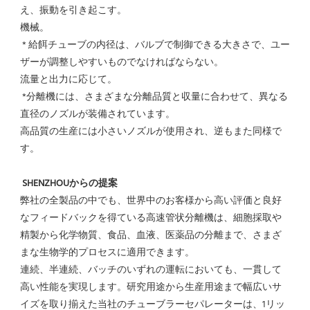
え、振動を引き起こす。
機械。
 * 給餌チューブの内径は、バルブで制御できる大きさで、ユー
ザーが調整しやすいものでなければならない。
流量と出力に応じて。
 *分離機には、さまざまな分離品質と収量に合わせて、異なる
直径のノズルが装備されています。
高品質の生産には小さいノズルが使用され、逆もまた同様で
す。
SHENZHOUからの提案
弊社の全製品の中でも、世界中のお客様から高い評価と良好
なフィードバックを得ている高速管状分離機は、細胞採取や
精製から化学物質、食品、血液、医薬品の分離まで、さまざ
まな生物学的プロセスに適用できます。
連続、半連続、バッチのいずれの運転においても、一貫して
高い性能を実現します。研究用途から生産用途まで幅広いサ
イズを取り揃えた当社のチューブラーセパレーターは、1リッ