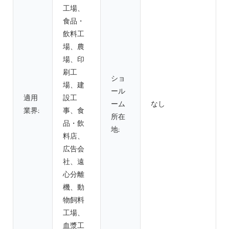
工場、
食品・
飲料工
場、農
場、印
刷工
ショ
場、建
ール
適用
設工
ーム
なし
業界:
事、食
所在
品・飲
地:
料店、
広告会
社、遠
心分離
機、動
物飼料
工場、
血漿工