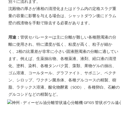
別々に流れます。
沈殿物の厚さが液相の清澄化またはドラム内の定格スラグ重
量の容量に影響を与える場合は、シャットダウン後にドラム
壁の残渣物を手動で除去する必要があります。
用途：
管状セパレーターは主に分離が難しい各種懸濁液の分
離に使用され、特に濃度が低く、粘度が高く、粒子が細か
く、2相の比重差が非常に小さい固液懸濁液の分離に適してい
ます。例えば、生薬抽出物、各種薬液、液剤、経口液の清澄
化、塗料、染料、各種タンパク質、藻類、果物ゲルの抽出、
ゴム溶液、コールタール、グラファイト、サポニン、ペクチ
ン、シロップ、ワクチン菌糸体、各種グルコースの精製、樹
脂、ラテックス溶液、酸化物酵素（SOD）、各種卵白、石鹸の
グルコシドなどの精製など。