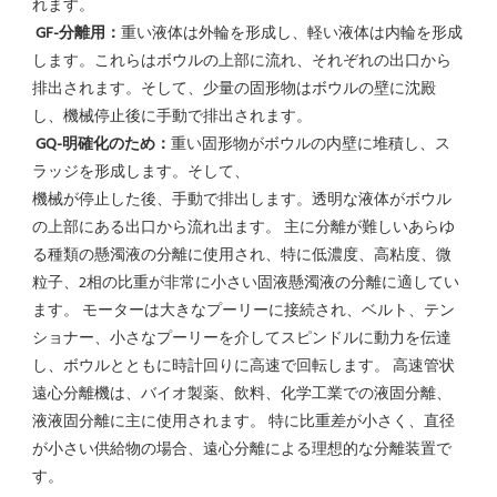
れます。
GF-分離用：
重い液体は外輪を形成し、軽い液体は内輪を形成
します。これらはボウルの上部に流れ、それぞれの出口から
排出されます。そして、少量の固形物はボウルの壁に沈殿
し、機械停止後に手動で排出されます。
GQ-明確化のため：
重い固形物がボウルの内壁に堆積し、ス
ラッジを形成します。そして、
機械が停止した後、手動で排出します。透明な液体がボウル
の上部にある出口から流れ出ます。 主に分離が難しいあらゆ
る種類の懸濁液の分離に使用され、特に低濃度、高粘度、微
粒子、2相の比重が非常に小さい固液懸濁液の分離に適してい
ます。 モーターは大きなプーリーに接続され、ベルト、テン
ショナー、小さなプーリーを介してスピンドルに動力を伝達
し、ボウルとともに時計回りに高速で回転します。 高速管状
遠心分離機は、バイオ製​​薬、飲料、化学工業での液固分離、
液液固分離に主に使用されます。 特に比重差が小さく、直径
が小さい供給物の場合、遠心分離による理想的な分離装置で
す。