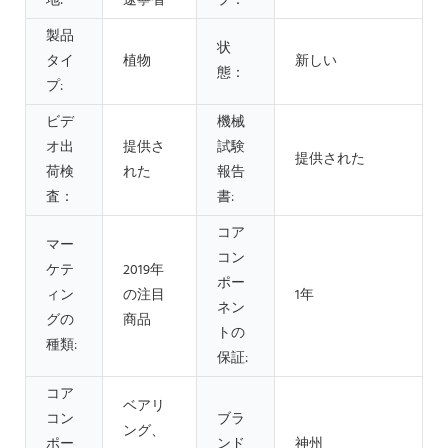
地:
遼寧省
プ：
製品
状
タイ
植物
新しい
態：
プ:
ビデ
機械
オ出
提供さ
試験
提供された
荷検
れた
報告
査：
書:
コア
マー
コン
ケテ
2019年
ポー
ィン
の注目
1年
ネン
グの
商品
トの
種類:
保証:
コア
ベアリ
コン
ブラ
ング、
ポー
ンド
神州