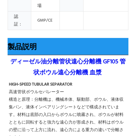
場
認
GMP/CE
証：
製品説明
ディーゼル油分離管状遠心分離機 GF105 管
状ボウル遠心分離機 血漿
HIGH-SPEED TUBULAR SEPARATOR
高速管状ボウルセパレーター
構造と原理：分離機は、機械本体、駆動部、ボウル、液体収
集パン、液体インベアリングシートなどで構成されていま
す。材料は底部の入口からボウルに噴霧され、ボウルが材料
とともに回転すると強力な遠心力が形成され、材料はボウル
の壁に沿って上方に流れ、遠心力による重力の違いで分離さ