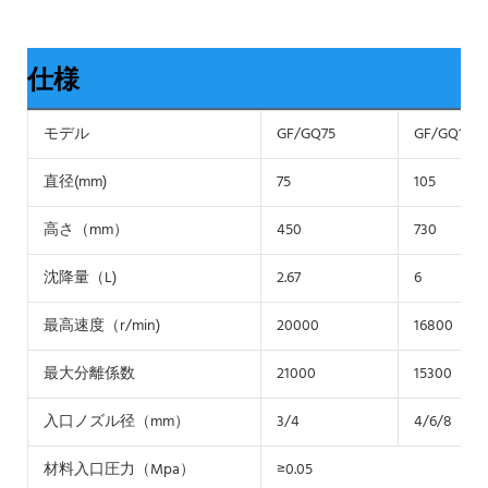
仕様
モデル
GF/GQ75
GF/GQ105
直径(mm)
75
105
高さ（mm）
450
730
沈降量（L)
2.67
6
最高速度（r/min)
20000
16800
最大分離係数
21000
15300
入口ノズル径（mm）
3/4
4/6/8
材料入口圧力（Mpa）
≥0.05