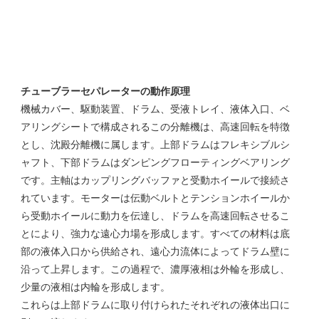
チューブラーセパレーターの動作原理
機械カバー、駆動装置、ドラム、受液トレイ、液体入口、ベ
アリングシートで構成されるこの分離機は、高速回転を特徴
とし、沈殿分離機に属します。上部ドラムはフレキシブルシ
ャフト、下部ドラムはダンピングフローティングベアリング
です。主軸はカップリングバッファと受動ホイールで接続さ
れています。モーターは伝動ベルトとテンションホイールか
ら受動ホイールに動力を伝達し、ドラムを高速回転させるこ
とにより、強力な遠心力場を形成します。すべての材料は底
部の液体入口から供給され、遠心力流体によってドラム壁に
沿って上昇します。この過程で、濃厚液相は外輪を形成し、
少量の液相は内輪を形成します。
これらは上部ドラムに取り付けられたそれぞれの液体出口に