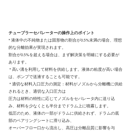
チューブラーセパレーターの操作上のポイント
* 液体中の不純物または固形物の割合が0.5%未満の場合、理想
的な分離効果が実現されます。
割合が0.5%を超える場合は、まず解決策を明確にする必要が
あります。
 * 高い溝を利用して材料を供給します。液体の粘度が高い場合
は、ポンプで送液することも可能です。
 * 適切な材料入口圧力の測定：材料がノズルから分離機に供給
されるとき、適切な入口圧力は
圧力は材料の特性に応じてノズルをセパレータ内に送り込
み、材料を少なくとも半分までドラム上に噴霧します。
低圧のため、液体の一部がドラムに供給されず、ドラムの底
部のベアリングシートに滑り込み、
オーバーフロー口から流出し、高圧は分離品質に影響を与