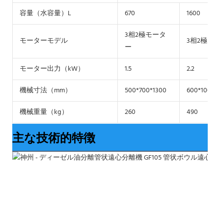
容量（水容量）L
670
1600
3相2極モータ
モーターモデル
3相2極モ
ー
モーター出力（kW）
1.5
2.2
機械寸法（mm）
500*700*1300
600*1000*
機械重量（kg）
260
490
主な技術的特徴