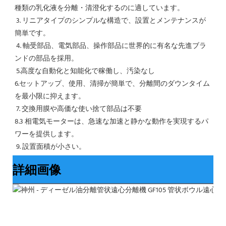
種類の乳化液を分離・清澄化するのに適しています。
 3. リニアタイプのシンプルな構造で、設置とメンテナンスが
簡単です。
 4. 軸受部品、電気部品、操作部品に世界的に有名な先進ブラ
ンドの部品を採用。
 5.高度な自動化と知能化で稼働し、汚染なし
6.セットアップ、使用、清掃が簡単で、分離間のダウンタイム
を最小限に抑えます。
 7. 交換用膜や高価な使い捨て部品は不要
8.3 相電気モーターは、急速な加速と静かな動作を実現するパ
ワーを提供します。
 9. 設置面積が小さい。
詳細画像