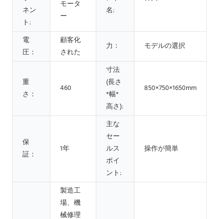
モータ
ネン
名:
ー
ト:
電
顧客化
力：
モデルの選択
圧：
された
寸法
重
(長さ
460
850×750×1650mm
さ：
*幅*
高さ):
主な
セー
保
1年
ルス
操作が簡単
証：
ポイ
ント:
製造工
場、機
械修理