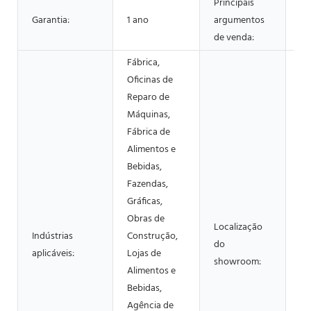
Principais
Garantia:
1 ano
argumentos
Fá
de venda:
Fábrica,
Oficinas de
Reparo de
Máquinas,
Fábrica de
Alimentos e
Bebidas,
Fazendas,
Gráficas,
Obras de
Localização
Indústrias
Construção,
do
N
aplicáveis:
Lojas de
showroom:
Alimentos e
Bebidas,
Agência de