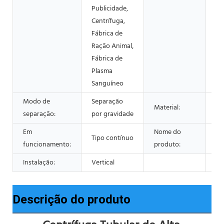
Publicidade,
Centrífuga,
Fábrica de
Ração Animal,
Fábrica de
Plasma
Sanguíneo
Modo de
Separação
Aç
Material:
separação:
por gravidade
30
Em
Nome do
Ce
Tipo contínuo
funcionamento:
produto:
Tu
Instalação:
Vertical
Descrição do produto