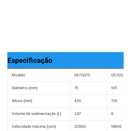
Especificação
Modelo
GF/GQ75
GF/GQ105
Diâmetro (mm)
75
105
Altura (mm)
450
730
Volume de sedimentação (L)
2.67
6
Velocidade máxima (rpm)
20000
16800