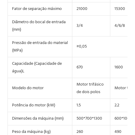
Fator de separação máximo
21000
15300
Diâmetro do bocal de entrada
3/4
4/6/8
(mm)
Pressão de entrada do material
≥0,05
(MPa)
Capacidade (Capacidade de
670
1600
água)L
Motor trifásico
Modelo do motor
Motor trifá
de dois polos
Potência do motor (kW)
1.5
2.2
Dimensões da máquina (mm)
500*700*1300
600*1000*
Peso da máquina (kg)
260
490