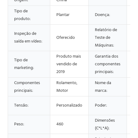
origem:
China
Tipo de
Plantar
Doença:
No
produto:
Relatório de
Inspeção de
Oferecido
Teste de
Of
saída em vídeo:
Máquinas:
Produto mais
Garantia dos
Tipo de
vendido de
componentes
1 
marketing:
2019
principais:
Componentes
Rolamento,
Nome da
Sh
principais:
Motor
marca:
Es
Tensão:
Personalizado
Poder:
mo
Dimensões
Peso:
460
85
(C*L*A):