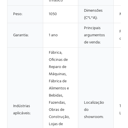
trifásico
Dimensões
Peso:
1050
Mod
(C*L*A):
Principais
Fácil
Garantia:
1 ano
argumentos
oper
de venda:
Fábrica,
Oficinas de
Reparo de
Máquinas,
Fábrica de
Alimentos e
Bebidas,
Fazendas,
Localização
Indústrias
Tailâ
Obras de
do
aplicáveis:
Lank
Construção,
showroom:
Lojas de