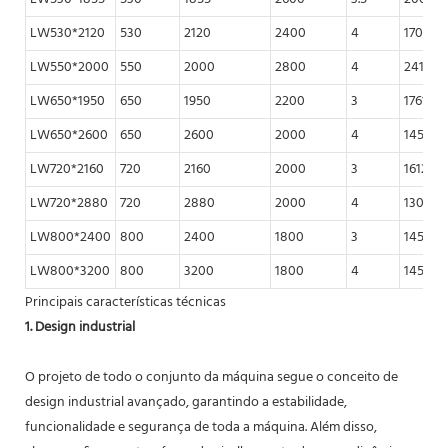
LW530*2120
530
2120
2400
4
1709
LW550*2000
550
2000
2800
4
2414
LW650*1950
650
1950
2200
3
1761
LW650*2600
650
2600
2000
4
1456
LW720*2160
720
2160
2000
3
1612
LW720*2880
720
2880
2000
4
1306
LW800*2400
800
2400
1800
3
1451
LW800*3200
800
3200
1800
4
1451
Principais características técnicas
1. Design industrial
O projeto de todo o conjunto da máquina segue o conceito de
design industrial avançado, garantindo a estabilidade,
funcionalidade e segurança de toda a máquina. Além disso,