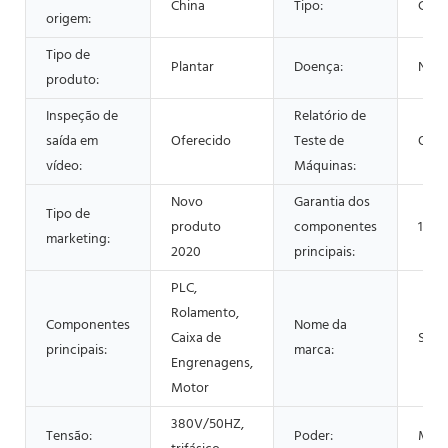
China
Tipo:
Cent
origem:
Tipo de
Plantar
Doença:
Nov
produto:
Inspeção de
Relatório de
saída em
Oferecido
Teste de
Ofer
vídeo:
Máquinas:
Novo
Garantia dos
Tipo de
produto
componentes
1 an
marketing:
2020
principais:
PLC,
Rolamento,
Componentes
Nome da
Caixa de
Shen
principais:
marca:
Engrenagens,
Motor
380V/50HZ,
Tensão:
Poder:
Mod