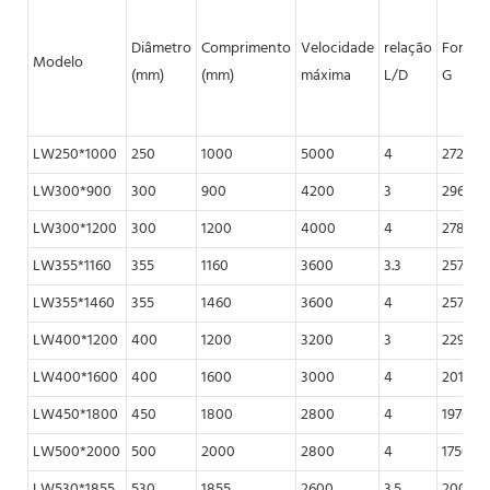
Diâmetro
Comprimento
Velocidade
relação
Força
Modelo
(mm)
(mm)
máxima
L/D
G
LW250*1000
250
1000
5000
4
2722
LW300*900
300
900
4200
3
2964
LW300*1200
300
1200
4000
4
2784
LW355*1160
355
1160
3600
3.3
2576
LW355*1460
355
1460
3600
4
2576
LW400*1200
400
1200
3200
3
2294
LW400*1600
400
1600
3000
4
2016
LW450*1800
450
1800
2800
4
1976
LW500*2000
500
2000
2800
4
1750
LW530*1855
530
1855
2600
3.5
2006