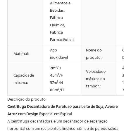
Alimentos e
Bebidas,
Fábrica
Química,
Fábrica
Farmacêutica
Aço
Nome do
Cent
Material:
inoxidável
produto:
Deca
2m³/H
4800
Velocidade
Capacidade
45m³/H
3900
máxima do
máxima:
57m³/H
1800
tambor:
80m³/H
3200
Descrição do produto
Centrífuga Decantadora de Parafuso para Leite de Soja, Aveia e
Arroz com Design Especial em Espiral
A centrífuga decantadora é um decantador de separação
horizontal com um recipiente cilíndrico-cônico de parede sólida