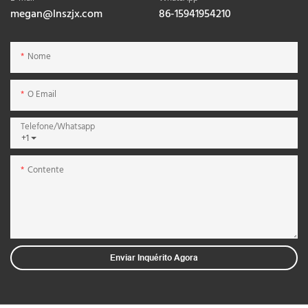
megan@lnszjx.com
86-15941954210
Nome
O Email
Telefone/whatsapp
+1
Contente
Enviar Inquérito Agora