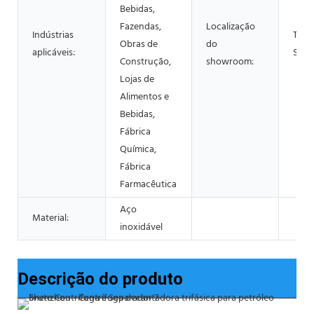
Bebidas,
Fazendas,
Localização
Indústrias
Tailâ
Obras de
do
aplicáveis:
Sri L
Construção,
showroom:
Lojas de
Alimentos e
Bebidas,
Fábrica
Química,
Fábrica
Farmacêutica
Aço
Material:
inoxidável
Descrição do produto