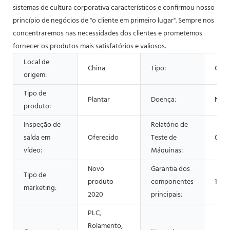
sistemas de cultura corporativa característicos e confirmou nosso
princípio de negócios de "o cliente em primeiro lugar". Sempre nos
concentraremos nas necessidades dos clientes e prometemos
fornecer os produtos mais satisfatórios e valiosos.
Local de
China
Tipo:
Cent
origem:
Tipo de
Plantar
Doença:
Nov
produto:
Inspeção de
Relatório de
saída em
Oferecido
Teste de
Ofer
vídeo:
Máquinas:
Novo
Garantia dos
Tipo de
produto
componentes
1 an
marketing:
2020
principais:
PLC,
Rolamento,