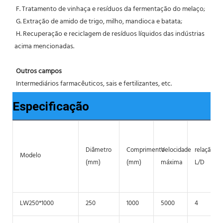
 F. Tratamento de vinhaça e resíduos da fermentação do melaço;
 G. Extração de amido de trigo, milho, mandioca e batata;
 H. Recuperação e reciclagem de resíduos líquidos das indústrias 
acima mencionadas.
Outros campos
 Intermediários farmacêuticos, sais e fertilizantes, etc.
Especificação
Diâmetro
Comprimento
Velocidade
relação
Modelo
(mm)
(mm)
máxima
L/D
LW250*1000
250
1000
5000
4