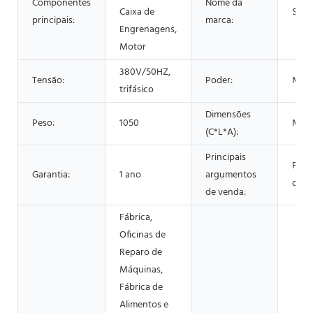
Componentes
Nome da
Caixa de
Shen
principais:
marca:
Engrenagens,
Motor
380V/50HZ,
Tensão:
Poder:
Mod
trifásico
Dimensões
Peso:
1050
Mod
(C*L*A):
Principais
Fácil
Garantia:
1 ano
argumentos
oper
de venda:
Fábrica,
Oficinas de
Reparo de
Máquinas,
Fábrica de
Alimentos e