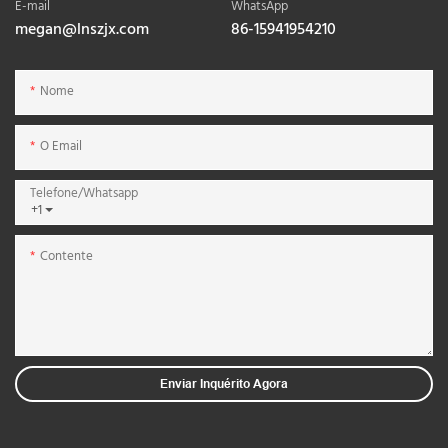
E-mail
WhatsApp
megan@lnszjx.com
86-15941954210
Nome
O Email
Telefone/whatsapp
+1
Contente
Enviar Inquérito Agora