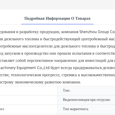
Подробная Информация О Товарах
едования и разработку продукции, компания Shenzhou Group Co
ля дизельного топлива и быстродействующий центробежный масл
центробежные маслоотделители для дизельного топлива и быстр
ред запуском в производство они прошли испытания в соответс
тавляет собой перспективное направление для инвестиций для 
chinery Equipment Co.,Ltd будет всегда придерживаться делов
естве, технологическом прогрессе, стремясь к высококачествен
быстрому экономическому развитию компании.
Тип:
Видеоинспекция при отгрузке:
вил
Тип маркетинга: