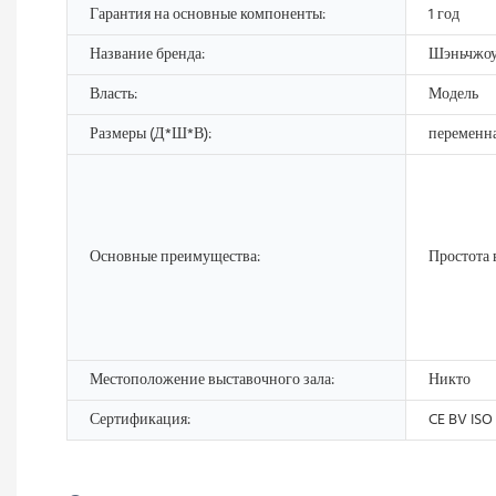
Гарантия на основные компоненты:
1 год
Название бренда:
Шэньчжо
Власть:
Модель
Размеры (Д*Ш*В):
переменн
Основные преимущества:
Простота 
Местоположение выставочного зала:
Никто
Сертификация:
CE BV ISO