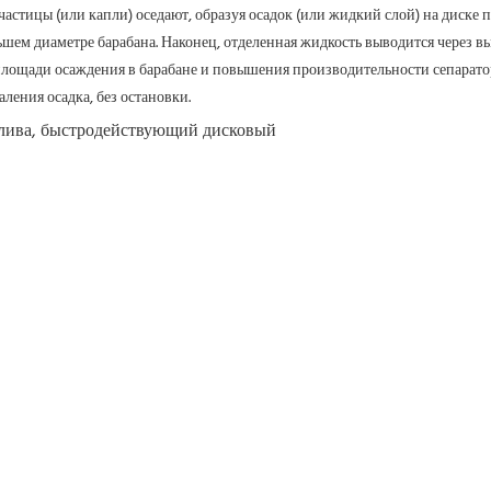
частицы (или капли) оседают, образуя осадок (или жидкий слой) на диске 
льшем диаметре барабана. Наконец, отделенная жидкость выводится через вы
площади осаждения в барабане и повышения производительности сепаратор
ления осадка, без остановки.