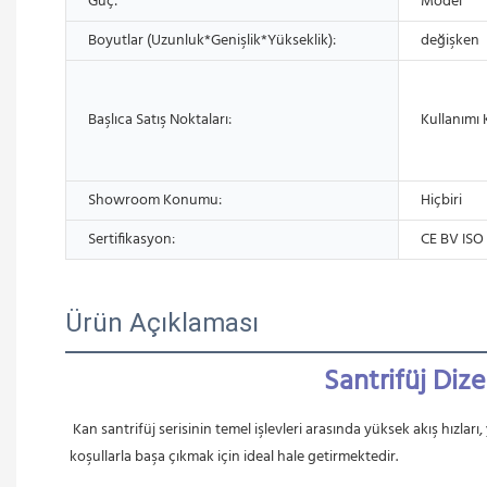
Güç:
Model
Boyutlar (Uzunluk*Genişlik*Yükseklik):
değişken
Başlıca Satış Noktaları:
Kullanımı 
Showroom Konumu:
Hiçbiri
Sertifikasyon:
CE BV ISO
Ürün Açıklaması
Santrifüj Dize
Kan santrifüj serisinin temel işlevleri arasında yüksek akış hızlar
koşullarla başa çıkmak için ideal hale getirmektedir.