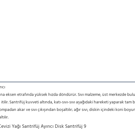
rıcı
ana eksen etrafında yüksek hızda döndürür. Sıvı malzeme, üst merkezde bulu
ilir. Santrifüj kuvveti altında, katı-sıvı-sıvı aşağıdaki hareketi yaparak tam b
ompadan akar ve sıvı çıkışından boşaltılır; ağır sıvı, diskin içindeki koni bo
ılır.