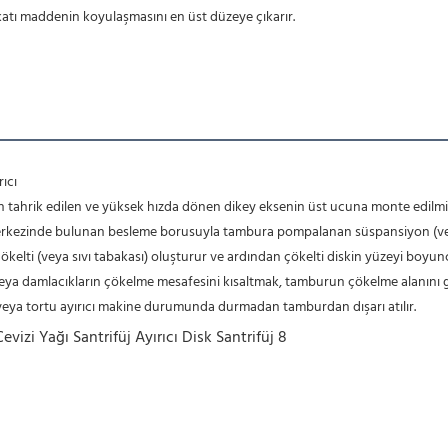
ve katı maddenin koyulaşmasını en üst düzeye çıkarır.
rıcı
dan tahrik edilen ve yüksek hızda dönen dikey eksenin üst ucuna monte edilmi
 merkezinde bulunan besleme borusuyla tambura pompalanan süspansiyon (veya
çökelti (veya sıvı tabakası) oluşturur ve ardından çökelti diskin yüzeyi boyun
rın veya damlacıkların çökelme mesafesini kısaltmak, tamburun çökelme alanını g
e veya tortu ayırıcı makine durumunda durmadan tamburdan dışarı atılır.