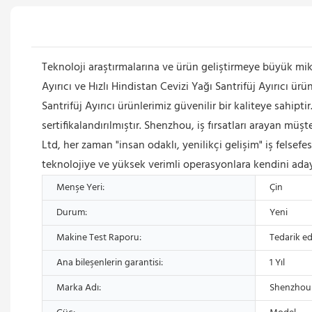
Teknoloji araştırmalarına ve ürün geliştirmeye büyük m
Ayırıcı ve Hızlı Hindistan Cevizi Yağı Santrifüj Ayırıcı ürü
Santrifüj Ayırıcı ürünlerimiz güvenilir bir kaliteye sahip
sertifikalandırılmıştır. Shenzhou, iş fırsatları arayan m
Ltd, her zaman "insan odaklı, yenilikçi gelişim" iş felsef
teknolojiye ve yüksek verimli operasyonlara kendini adaya
Menşe Yeri:
Çin
Durum:
Yeni
Makine Test Raporu:
Tedarik ed
Ana bileşenlerin garantisi:
1 Yıl
Marka Adı:
Shenzhou