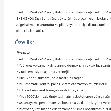
Santrifüj Dizel Yağ Ayırıcı, Hızlı Hindistan Cevizi Yağı Santrifüj Ayı
SHEN ZHOU Disk Santrifüjü, çöktürülmüş proteinler, mikrobiyal kült
ve geliştirmenin ürünüdür ve pilot veya orta ölçekli kurulumlarda s
olarak kullanılabilir.
Özellik:
Özellikler
Santrifüj Dizel Yağ Ayırıcı, Hızlı Hindistan Cevizi Yağı Santrifüj Ayı
* Yağ, gres ve çamur kalıntılarını gidermek için yüksek hızlı santr
 * Güçlü emülsiyonlaştırma yeteneği
 * Düşük enerji tüketimi, para tasarrufu sağlar.
 * PLC otomatik kontrol paneli ile tam otomasyon mümkündür.
 * Filtre ortamı gerektirmeyen santrifüj ayırma.
 * Yılda 1.000'den fazla ünite teslimatıyla desteklenen yüksek güve
 * Üstün ayırma performansı ve boşaltma yüklerine iyi yanıt veren
 * Pilot vana, katı maddelerin tamamen/kısmen boşaltılmasını düz