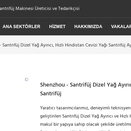
trifüj Makinesi Üreticisi ve Tedarikçisi
ANA SEKTÖRLER
HIZMET
HAKKIMIZDA
VAKALA
Santrifüj Dizel Yağ Ayırıcı, Hızlı Hindistan Cevizi Yağı Santrifüj Ay
Shenzhou - Santrifüj Dizel Yağ Ayırıcı
Santrifüj
Yaratıcı tasarımcılarımız, deneyimli teknisyen
geliştirilen Santrifüj Dizel Yağ Ayırıcı ve Hızl
makul bir yapıya sahip olacak şekilde üretilm