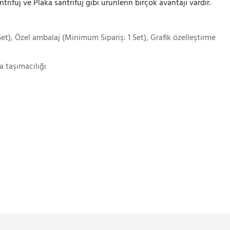
ntrifüj ve Plaka santrifüj gibi ürünlerin birçok avantajı vardır.
et), Özel ambalaj (Minimum Sipariş: 1 Set), Grafik özelleştirme
a taşımacılığı