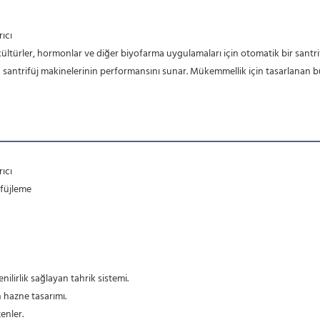
rıcı
ürler, hormonlar ve diğer biyofarma uygulamaları için otomatik bir santrifüj ay
antrifüj makinelerinin performansını sunar. Mükemmellik için tasarlanan bu katı
rıcı
ifüjleme
nilirlik sağlayan tahrik sistemi.
 hazne tasarımı.
enler.