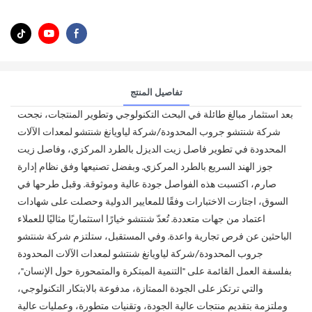
تفاصيل المنتج
بعد استثمار مبالغ طائلة في البحث التكنولوجي وتطوير المنتجات، نجحت
شركة شنتشو جروب المحدودة/شركة لياويانغ شنتشو لمعدات الآلات
المحدودة في تطوير فاصل زيت الديزل بالطرد المركزي، وفاصل زيت
جوز الهند السريع بالطرد المركزي. وبفضل تصنيعها وفق نظام إدارة
صارم، اكتسبت هذه الفواصل جودة عالية وموثوقة. وقبل طرحها في
السوق، اجتازت الاختبارات وفقًا للمعايير الدولية وحصلت على شهادات
اعتماد من جهات متعددة. تُعدّ شنتشو خيارًا استثماريًا مثاليًا للعملاء
الباحثين عن فرص تجارية واعدة. وفي المستقبل، ستلتزم شركة شنتشو
جروب المحدودة/شركة لياويانغ شنتشو لمعدات الآلات المحدودة
بفلسفة العمل القائمة على "التنمية المبتكرة والمتمحورة حول الإنسان"،
والتي ترتكز على الجودة الممتازة، مدفوعة بالابتكار التكنولوجي،
وملتزمة بتقديم منتجات عالية الجودة، وتقنيات متطورة، وعمليات عالية