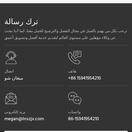
ترك رسالة
نرحب بكل من يهتم بالعمل في مجال الفصل والترشيح للعمل معنا، كما أننا نبحث
عن وكلاء مؤهلين على مستوى العالم لتقديم خدمة أفضل وتسويق أعمق.
هاتف
اتصال
+86 15941954210
ميغان شو
واتساب
بريد إلكتروني
megan@lnszjx.com
86-15941954210