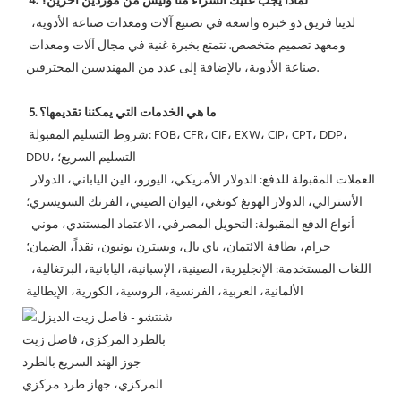
4. لماذا يجب عليك الشراء منا وليس من موردين آخرين؟
 لدينا فريق ذو خبرة واسعة في تصنيع آلات ومعدات صناعة الأدوية، 
ومعهد تصميم متخصص. نتمتع بخبرة غنية في مجال آلات ومعدات 
صناعة الأدوية، بالإضافة إلى عدد من المهندسين المحترفين.
5. ما هي الخدمات التي يمكننا تقديمها؟
 شروط التسليم المقبولة: FOB، CFR، CIF، EXW، CIP، CPT، DDP، 
DDU، التسليم السريع؛
 العملات المقبولة للدفع: الدولار الأمريكي، اليورو، الين الياباني، الدولار 
الأسترالي، الدولار الهونغ كونغي، اليوان الصيني، الفرنك السويسري؛
 أنواع الدفع المقبولة: التحويل المصرفي، الاعتماد المستندي، موني 
جرام، بطاقة الائتمان، باي بال، ويسترن يونيون، نقداً، الضمان؛
 اللغات المستخدمة: الإنجليزية، الصينية، الإسبانية، اليابانية، البرتغالية، 
الألمانية، العربية، الفرنسية، الروسية، الكورية، الإيطالية 