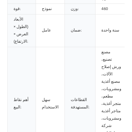
460
وزن:
نموذج
قوة:
الأبعاد
(الطول ×
سنة واحدة
ضمان:
عامل
العرض ×
الارتفاع):
مصنع
تصنيع،
ورش إصلاح
الآلات،
مصنع أغذية
ومشروبات،
مطعم،
القطاعات
سهل
أهم نقاط
متجر أغذية،
المستهدفة:
الاستخدام
البيع:
متاجر أغذية
ومشروبات،
شركة