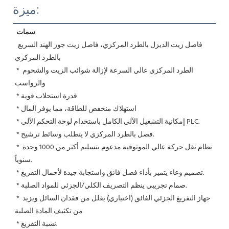
ميزة:
سمات
فاصل زيت الديزل بالطرد المركزي، فاصل زيت جوز الهند السريع 
بالطرد المركزي
* الطرد المركزي عالي السرعة لإزالة شوائب الزيت والشحوم 
والرواسب
 * قدرة استحلاب قوية
 * استهلاك منخفض للطاقة، مما يوفر المال
 * إمكانية التشغيل الآلي الكامل باستخدام لوحة التحكم الآلي PLC.
 * فصل بالطرد المركزي لا يتطلب وسائط ترشيح.
 * نظام نقل حركة عالي الموثوقية مدعوم بتسليم أكثر من 1000 وحدة 
سنوياً.
 * تصميم وعاء يتميز بأداء فصل فائق واستجابة جيدة لأحمال التفريغ.
 * صمام تجريبي ينظم التصريف الكلي/الجزئي للمواد الصلبة.
 * جهاز التفريغ الجزئي الفائق (اختياري) يقلل من فقدان السائل ويزيد 
من تكثيف المادة الصلبة
 * نسبة التفريغ.