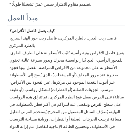
 * تصميم مقاوم للاهتزاز يضمن عمرًا تشغيليًا طويلًا.
مبدأ العمل
كيف يعمل فاصل الأقراص؟
فاصل زيت الديزل بالطرد المركزي، فاصل زيت جوز الهند السريع 
بالطرد المركزي
يتميز فاصل الأقراص ببنية رأسية. تُثبّت الأسطوانة على الطرف العلوي 
للمحور الرأسي، الذي يُدار بواسطة محرك ويدور بسرعة عالية. تحتوي 
الأسطوانة على مجموعة من الأقراص المتراصة، تفصل بينها فجوة 
صغيرة. عند مرور المعلق (أو المستحلب)، الذي يُضخ إلى الأسطوانة 
عبر أنبوب التغذية الموجود في مركزها، عبر الفجوة بين الأقراص، 
تترسب الجزيئات الصلبة (أو القطرات) لتشكل رواسب (أو طبقة 
سائلة) على القرص بفعل قوة الطرد المركزي، ثم تنزلق هذه الرواسب 
على سطح القرص وتنفصل عنه لتتراكم في أكبر قطر للأسطوانة. في 
النهاية، يُصرّف السائل المفصول من المخرج. يُستخدم القرص لتقليل 
مسافة ترسب الجزيئات الصلبة أو القطرات، وزيادة مساحة الترسيب 
في الأسطوانة، وتحسين الطاقة الإنتاجية للفاصل. تتم إزالة المواد 