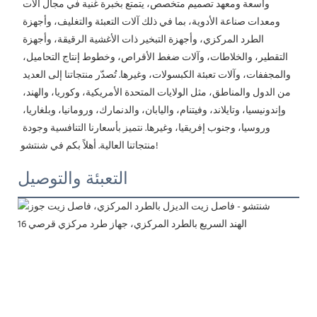
واسعة ومعهد تصميم متخصص، يتمتع بخبرة غنية في مجال آلات 
ومعدات صناعة الأدوية، بما في ذلك آلات التعبئة والتغليف، وأجهزة 
الطرد المركزي، وأجهزة التبخير ذات الأغشية الرقيقة، وأجهزة 
التقطير، والخلاطات، وآلات ضغط الأقراص، وخطوط إنتاج التحاميل، 
والمجففات، وآلات تعبئة الكبسولات، وغيرها. تُصدّر منتجاتنا إلى العديد 
من الدول والمناطق، مثل الولايات المتحدة الأمريكية، وكوريا، والهند، 
وإندونيسيا، وتايلاند، وفيتنام، واليابان، والدنمارك، ورومانيا، وبلغاريا، 
وروسيا، وجنوب إفريقيا، وغيرها. نتميز بأسعارنا التنافسية وجودة 
منتجاتنا العالية. أهلاً بكم في شنتشو!
التعبئة والتوصيل