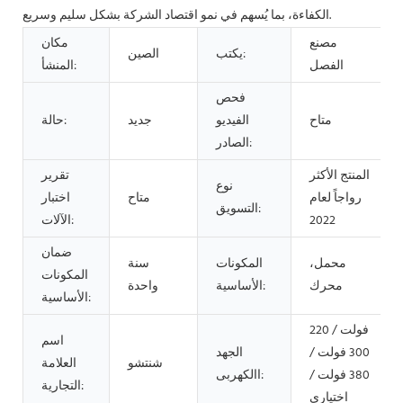
الكفاءة، بما يُسهم في نمو اقتصاد الشركة بشكل سليم وسريع.
مصنع
مكان
يكتب:
الصين
الفصل
المنشأ:
فحص
متاح
الفيديو
جديد
حالة:
الصادر:
المنتج الأكثر
تقرير
نوع
رواجاً لعام
متاح
اختبار
التسويق:
2022
الآلات:
ضمان
محمل،
المكونات
سنة
المكونات
محرك
الأساسية:
واحدة
الأساسية:
220 فولت /
اسم
300 فولت /
الجهد
شنتشو
العلامة
380 فولت /
االكهربى:
التجارية:
اختياري