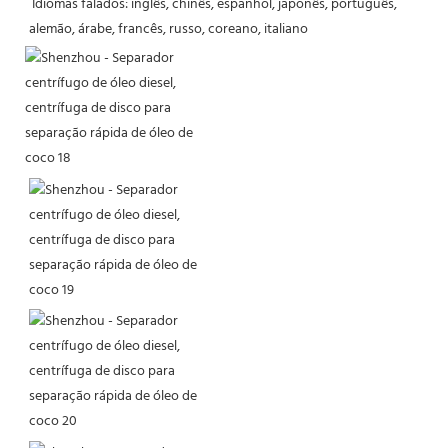
 Idiomas falados: inglês, chinês, espanhol, japonês, português, 
alemão, árabe, francês, russo, coreano, italiano 