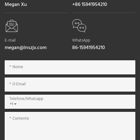
Megan Xu
+86 15941954210
E-mail
WhatsApp
megan@lnszjx.com
86-15941954210
Nome
O Email
Telefone/whatsapp
+1
Contente