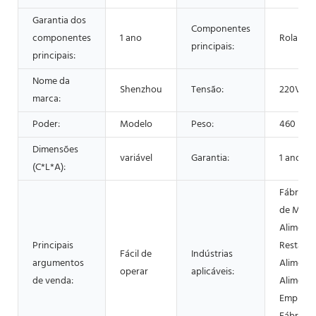
Garantia dos
Componentes
componentes
1 ano
Rolamen
principais:
principais:
Nome da
Shenzhou
Tensão:
220V/30
marca:
Poder:
Modelo
Peso:
460
Dimensões
variável
Garantia:
1 ano
(C*L*A):
Fábrica,
de Máqui
Alimento
Principais
Restaura
Fácil de
Indústrias
argumentos
Alimento
operar
aplicáveis:
de venda:
Alimento
Empresa 