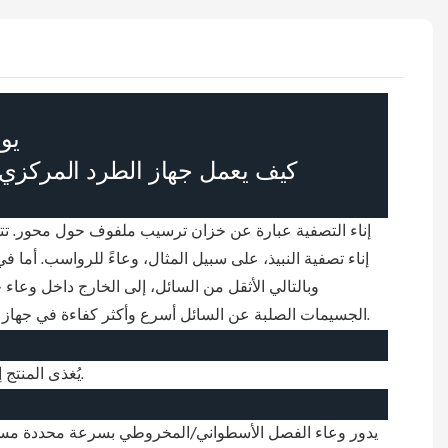
يو
إناء التصفية عبارة عن خزان ترسيب ملفوف حول محور. تتحرك
إناء تصفية النبيذ، على سبيل المثال، وعاءً للرواسب. أما
وبالتالي الأثقل من السائل، إلى الخارج داخل وعا
الجسيمات الصلبة عن السائل أسرع وأكثر كفاءة في جهاز الطرد المركزي، نظرًا لتطبيق قوى طرد مركزي تُقارب 3000 ضعف قوة الجاذبية الأرضية، بدلًا من قوة 1 ضعف قوة الجاذبية الأرضية.
يُغذى المنتج إلى حجرة مدخل جهاز التقطير اللولبي عبر أنبوب تغذية مركزي. ثم ينتقل عبر فتحات الموزع إلى وعاء جهاز التقطير بعد تسريعه قليلاً.
يدور وعاء الفصل الأسطواني/المخروطي بسرعة محددة مسبقًا 