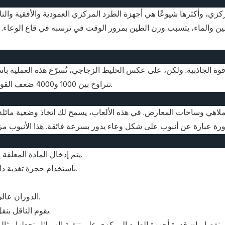
ركزي، وأكثرها شيوعًا هي أجهزة الطرد المركزي العمودية والأفقية وال
ين والماء، يتسبب وزن الطين بمرور الوقت في ترسبه في قاع الوعاء. وم
 الجاذبية. ولكن، على عكس الخليط الزجاجي، تُسرّع هذه العملية باست
تتراوح بين 1000 و4000 ضعف القوة العادية، مما يقلل الوقت اللازم للفصل من ساعات إلى ثوانٍ.
لاهي وساحات المعارض. في هذه الألعاب، يسمح لك اتخاذ وضعية مائلة با
1: يتم إدخال المادة المعلقة إلى جهاز الطرد المركزي من خلال أنبوب سحب وعلى ناقل.
2: باستخدام حجرة تغذية داخلية، يقوم الناقل بنقل المادة السائلة عبر فوهة إلى الوعاء.
4: الدوران عالي السرعة يفصل المادة الصلبة عن السائل في غضون ثوانٍ.
5: يقوم الناقل بنقل المواد الصلبة إلى الأعلى حيث يتم تفريغها من خلال فوهة.