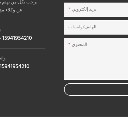
نرحب بكل من يهتم با
بريد إلكتروني
عن وكلاء مؤهلين على مستوى العالم لتقديم خدمة أفضل وتسويق أعمق.
الهاتف/واتساب
ه
 15941954210
المحتوى
وات
15941954210