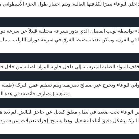
خلي للوعاء نظرًا لكثافتها العالية. ويتم اختيار طول الجزء الأسطواني
 بواسطة لولب الفصل، الذي يدور بسرعة مختلفة قليلاً عن سرعة دوران ا
ها في الفرن، ويمكن تعديله بضبط الفرق في سرعة دوران اللولب، مما 
واني للوعاء وتخرج عبر صفائح تصريف. ويتم تنظيم عمق البركة (طبقة 
متناهية (مصارف فائضة) في هذه الفتحات. يُجمع السائل في غلاف التصريف ويُطرد بفعل الجاذبية.
ن الوعاء تحت ضغط في نظام مغلق كبديل عن حاجز الفائض. لم تعد هناك