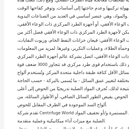
ثالية لمحطات معالجة مياه الصرف الصحي. ومع ذلك، تلعب هذه
هولة تركيبها وعدم حاجتها إلى أساسات. وتوفر كفاءتها الوقت
والمواد، وهي عنصر أساسي في العديد من الصناعات اليدوية.
الوعاء الأفقي، أو أجهزة الطرد المركزي ذات الوعاء الأفقي،
مكن لأجهزة الطرد المركزي ذات الوعاء الأفقي فصل أكثر من
لوعاء الأفقي: قيعان خزانات النفط الخام، وزيوت النفايات،
ة الطلاء، وعمليات التكرير، وغيرها. لمزيد من المعلومات
كيف يعمل؟ يفصل جهاز الطرد المركزي ذو القارورة المواد الصلبة عن طور سائل واحد أو طورين في عملية واحدة مستمرة. ويتم ذلك باستخدام قوى طرد مركزي قد تتجاوز 3000 ضعف قوة
السائل الأقل كثافة طبقة داخلية متحدة المركز. وتُستخدم ألواح
جة لذلك، تُجرف المواد الصلبة تدريجيًا من الحوض إلى أعلى
الحوض. يفيض الطور السائل الصافي، أو الأطوار السائلة، من
ألواح السد الموجودة في الطرف المقابل للحوض.
تقدم شركة Centrifuge World مجموعة واسعة من أجهزة الطرد المركزي الأفقية ذات التنظيف المستمر والتي توفر حلولاً فعالة ومنخفضة الصيانة لتصفية السوائل المستمرة و/أو تجفيف المواد
الصلبة مع ميزات أداء ميكانيكية وعملية متقدمة.