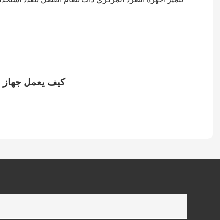
تتميز أجهزة الطرد المركزي ذات نظام الفصل بتعدد استخداما