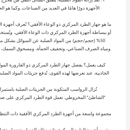
٦: بعد إزالة المواد الصلبة، يُطلق السائل النقي من م
الأجهزة دورًا هامًا في العديد من الصناعات. وكما هو 
ما هو جهاز الطرد المركزي ذو الوعاء الأفقي؟ تُعرف أجهزة ال
أو ببساطة أجهزة الطرد المركزي ذات الوعاء الأفقي، وتُست
50% (حجم/حجم) من المواد الصلبة عن السوائل بشكل مست
ومياه الصرف الصناعي، وتجفيف الحمأة، ومسحوق السمك، وإز
الجاذبية. عند تعرضها لهذه القوى، تُدفع جزيئات المواد الصلبة
تُزال الرواسب المتكونة من الجزيئات الصلبة باستمر
"الشاطئ" المخروطي. تعمل قوة الطرد المركزي على ضغط الم