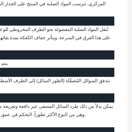
المركزي، تترسب المواد الصلبة في المنتج على الجدار الدا
تُنقل المواد الصلبة المفصولة نحو الطرف المخروطي للوعاء
على هذا الفرق في السرعة. ويتأثر جفاف الكعكة بمدة بقائ
يتم قذف المواد الصلبة المترسبة إلى داخل حاوية المواد الصلبة من خلال فتحات في الطرف المخروطي للوعاء وتسقط عبر قناة التفريغ.
تتدفق السوائل المُصفّاة (الطور السائل) إلى الطرف الأسط
يمكن بدلاً من ذلك طرد السائل المصفى عبر دافعة وتفريغه م
وهي من النوع الأكثر تطوراً، التحكم في عمق البركة بشكل دقيق أثناء التشغيل. وهذا يسمح بإجراء تعديلات سريعة ودقيقة على الظروف المتغيرة دون إيقاف جهاز الطرد المركزي.