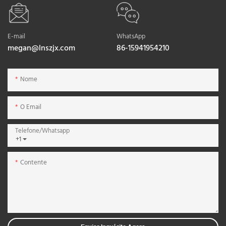
E-mail
WhatsApp
megan@lnszjx.com
86-15941954210
Nome
O Email
Telefone/whatsapp
+1
Contente