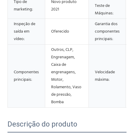
Tipo de
Novo produto
Teste de
O
marketing:
2021
Máquinas:
Inspeção de
Garantia dos
saída em
Oferecido
componentes
1
vídeo:
principais:
Outros, CLP,
Engrenagem,
Caixa de
Componentes
engrenagens,
Velocidade
principais:
Motor,
máxima:
u
Rolamento, Vaso
de pressão,
Bomba
Descrição do produto