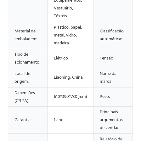
Equipamentos,
b
Vestuário,
e
Têxteis
Plástico, papel,
Material de
Classificação
metal, vidro,
S
embalagem:
automática:
madeira
Tipo de
2
Elétrico
Tensão:
acionamento:
Local de
Nome da
Liaoning, China
l
origem:
marca:
Dimensões
610*390*730(mm)
Peso:
3
(C*L*A):
Principais
Garantia:
1 ano
argumentos
F
de venda:
Relatório de