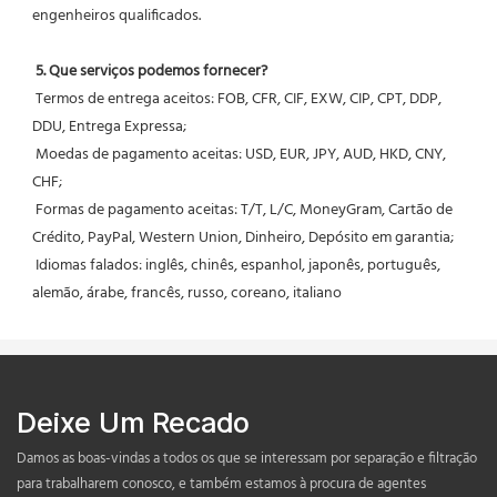
engenheiros qualificados.
5. Que serviços podemos fornecer?
 Termos de entrega aceitos: FOB, CFR, CIF, EXW, CIP, CPT, DDP, 
DDU, Entrega Expressa;
 Moedas de pagamento aceitas: USD, EUR, JPY, AUD, HKD, CNY, 
CHF;
 Formas de pagamento aceitas: T/T, L/C, MoneyGram, Cartão de 
Crédito, PayPal, Western Union, Dinheiro, Depósito em garantia;
 Idiomas falados: inglês, chinês, espanhol, japonês, português, 
alemão, árabe, francês, russo, coreano, italiano
Deixe Um Recado
Damos as boas-vindas a todos os que se interessam por separação e filtração
para trabalharem conosco, e também estamos à procura de agentes