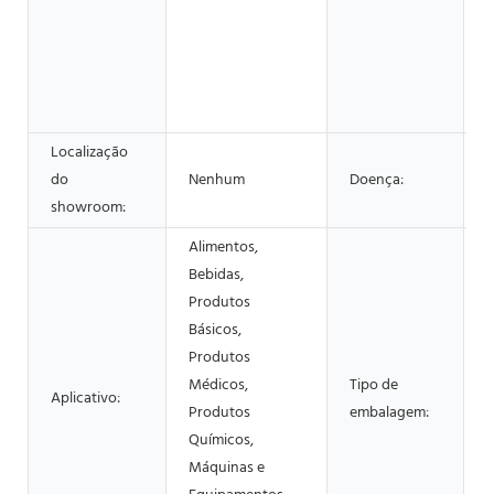
L
A
B
A
P
Localização
do
Nenhum
Doença:
showroom:
Alimentos,
C
Bebidas,
p
Produtos
g
Básicos,
Produtos
s
Médicos,
Tipo de
Aplicativo:
p
Produtos
embalagem:
f
Químicos,
f
Máquinas e
a