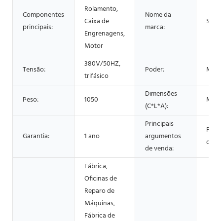
Rolamento,
Componentes
Nome da
Caixa de
Shen
principais:
marca:
Engrenagens,
Motor
380V/50HZ,
Tensão:
Poder:
Mod
trifásico
Dimensões
Peso:
1050
Mod
(C*L*A):
Principais
Fácil
Garantia:
1 ano
argumentos
oper
de venda:
Fábrica,
Oficinas de
Reparo de
Máquinas,
Fábrica de