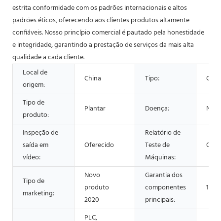
estrita conformidade com os padrões internacionais e altos
padrões éticos, oferecendo aos clientes produtos altamente
confiáveis. Nosso princípio comercial é pautado pela honestidade
e integridade, garantindo a prestação de serviços da mais alta
qualidade a cada cliente.
Local de
China
Tipo:
Cent
origem:
Tipo de
Plantar
Doença:
Nov
produto:
Inspeção de
Relatório de
saída em
Oferecido
Teste de
Ofer
vídeo:
Máquinas:
Novo
Garantia dos
Tipo de
produto
componentes
1 an
marketing:
2020
principais:
PLC,