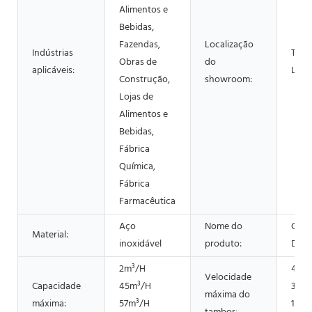
Alimentos e
Bebidas,
Fazendas,
Localização
Indústrias
Tailâ
Obras de
do
aplicáveis:
Lank
Construção,
showroom:
Lojas de
Alimentos e
Bebidas,
Fábrica
Química,
Fábrica
Farmacêutica
Aço
Nome do
Cent
Material:
inoxidável
produto:
Deca
2m³/H
4800
Velocidade
Capacidade
45m³/H
3900
máxima do
máxima:
57m³/H
1800