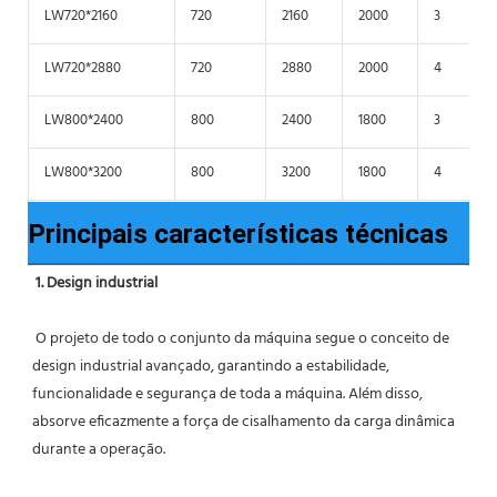
LW720*2160
720
2160
2000
3
LW720*2880
720
2880
2000
4
LW800*2400
800
2400
1800
3
LW800*3200
800
3200
1800
4
Principais características técnicas
1. Design industrial
 O projeto de todo o conjunto da máquina segue o conceito de 
design industrial avançado, garantindo a estabilidade, 
funcionalidade e segurança de toda a máquina. Além disso, 
absorve eficazmente a força de cisalhamento da carga dinâmica 
durante a operação.