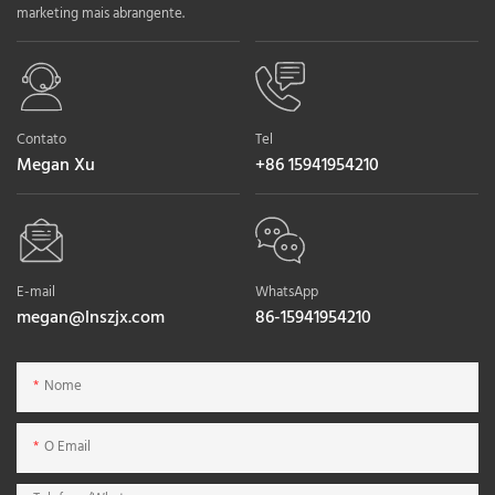
marketing mais abrangente.
Contato
Tel
Megan Xu
+86 15941954210
E-mail
WhatsApp
megan@lnszjx.com
86-15941954210
Nome
O Email