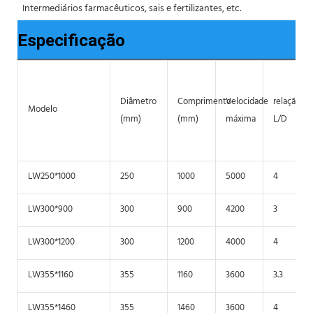
 Intermediários farmacêuticos, sais e fertilizantes, etc.
Especificação
Diâmetro
Comprimento
Velocidade
relação
Modelo
(mm)
(mm)
máxima
L/D
LW250*1000
250
1000
5000
4
LW300*900
300
900
4200
3
LW300*1200
300
1200
4000
4
LW355*1160
355
1160
3600
3.3
LW355*1460
355
1460
3600
4