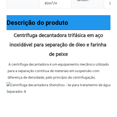
tambor:
80m³/H
3200
Descrição do produto
Centrífuga decantadora trifásica em aço 
inoxidável para separação de óleo e farinha 
de peixe
A centrífuga decantadora é um equipamento mecânico utilizado 
para a separação contínua de materiais em suspensão com 
diferença de densidade, pelo princípio da centrifugação.