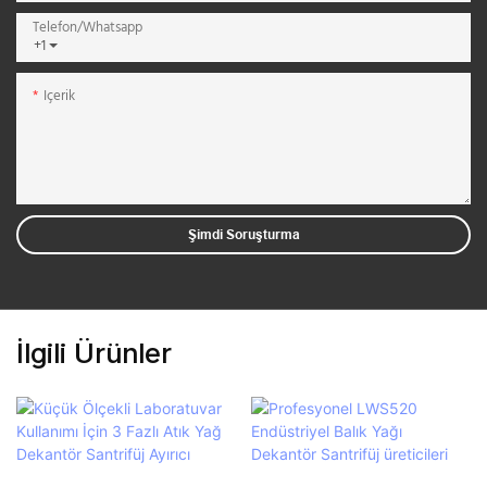
Telefon/whatsapp
+1
Içerik
Şimdi Soruşturma
İlgili Ürünler