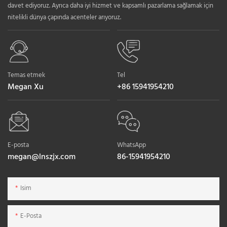
davet ediyoruz. Ayrıca daha iyi hizmet ve kapsamlı pazarlama sağlamak için
nitelikli dünya çapında acenteler arıyoruz.
Temas etmek
Tel
Megan Xu
+86 15941954210
E-posta
WhatsApp
megan@lnszjx.com
86-15941954210
Isim
E-Posta