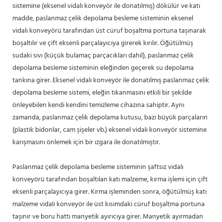
sistemine (eksenel vidalı konveyör ile donatılmış) dökülür ve katı
madde, paslanmaz çelik depolama besleme sisteminin eksenel
vidalı konveyörü tarafından üst cüruf boşaltma portuna taşınarak
boşaltılır ve çift eksenli parçalayıcıya girerek kırılır. Öğütülmüş
sudaki sıvı (küçük bulamaç parçacıkları dahil), paslanmaz çelik
depolama besleme sisteminin eleğinden geçerek su depolama
tankına girer. Eksenel vidalı konveyör ile donatılmış paslanmaz çelik
depolama besleme sistemi, eleğin tıkanmasını etkili bir şekilde
önleyebilen kendi kendini temizleme cihazına sahiptir. Aynı
zamanda, paslanmaz çelik depolama kutusu, bazı büyük parçaların
(plastik bidonlar, cam şişeler vb.) eksenel vidalı konveyör sistemine
karışmasını önlemek için bir ızgara ile donatılmıştır.
Paslanmaz çelik depolama besleme sisteminin şaftsız vidalı
konveyörü tarafından boşaltılan katı malzeme, kırma işlemi için çift
eksenli parçalayıcıya girer. Kırma işleminden sonra, öğütülmüş katı
malzeme vidalı konveyör ile üst kısımdaki cüruf boşaltma portuna
taşınır ve boru hattı manyetik ayırıcıya girer. Manyetik ayırmadan