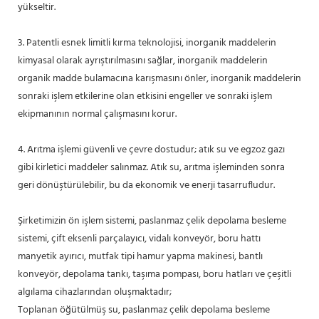
yükseltir.
3. Patentli esnek limitli kırma teknolojisi, inorganik maddelerin
kimyasal olarak ayrıştırılmasını sağlar, inorganik maddelerin
organik madde bulamacına karışmasını önler, inorganik maddelerin
sonraki işlem etkilerine olan etkisini engeller ve sonraki işlem
ekipmanının normal çalışmasını korur.
4. Arıtma işlemi güvenli ve çevre dostudur; atık su ve egzoz gazı
gibi kirletici maddeler salınmaz. Atık su, arıtma işleminden sonra
geri dönüştürülebilir, bu da ekonomik ve enerji tasarrufludur.
Şirketimizin ön işlem sistemi, paslanmaz çelik depolama besleme
sistemi, çift eksenli parçalayıcı, vidalı konveyör, boru hattı
manyetik ayırıcı, mutfak tipi hamur yapma makinesi, bantlı
konveyör, depolama tankı, taşıma pompası, boru hatları ve çeşitli
algılama cihazlarından oluşmaktadır;
Toplanan öğütülmüş su, paslanmaz çelik depolama besleme