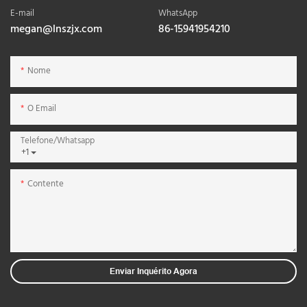
E-mail
WhatsApp
megan@lnszjx.com
86-15941954210
Nome
O Email
Telefone/whatsapp
+1
Contente
Enviar Inquérito Agora