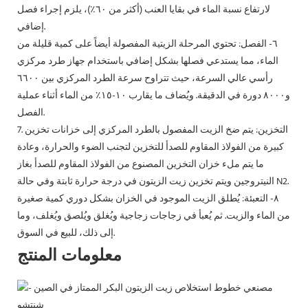
لارتفاع نسبة الماء في بقايا العنب (أكثر من ٦٠٪)، يلزم إجراء فصل
إضافي.
٦- الفصل: تحتوي المرحلة الزيتية المفصولة أيضاً على كمية قليلة من
الماء، مما يستدعي فصلها بشكل إضافي باستخدام جهاز طرد مركزي
رأسي عالي السرعة، حيث تتراوح سرعة الطرد المركزي بين ٦٦٠٠
و٨٠٠٠ دورة في الدقيقة. ويُضاف ما يقارب ١٠-١٥٪ من الماء أثناء عملية
الفصل.
7. التخزين: يتم ضخ الزيت المفصول بالطرد المركزي إلى خزانات تخزين
كبيرة من الفولاذ المقاوم للصدأ للتخزين لتجنب الضوء والحرارة، وعادة
ما يتم ملء خزان التخزين المصنوع من الفولاذ المقاوم للصدأ بغاز
النيتروجين ويتم تخزين زيت الزيتون في درجة حرارة ثابتة وفي حالة N2.
٨- التعبئة: يُطلق الزيت الموجود في الخزان بشكل دوري كمية صغيرة
من الماء والزيت. ثم يُعبأ في زجاجات زجاجية ويُغلق ويُلصق ويُغلف، وما
إلى ذلك، للبيع في السوق.
معلومات المنتج