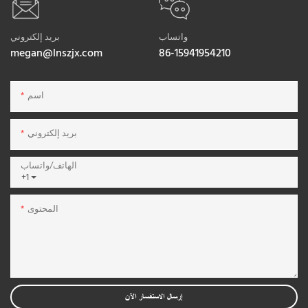
واتساب
بريد إلكتروني
megan@lnszjx.com
86-15941954210
اسم
بريد إلكتروني
الهاتف/واتساب
+1
المحتوى
إرسال الاستفسار الآن