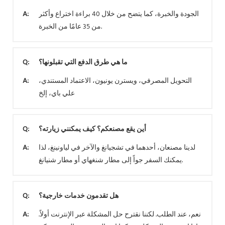
الجودة والخبرة، كما يتضح من خلال 40 براءة اختراع وأكثر
A:
من 35 عامًا من الخبرة.
ما هي طرق الدفع التي تقبلونها؟
Q:
التحويل المصرفي، ويسترن يونيون، الاعتماد المستندي،
A:
علي باي، إلخ
أين يقع مصنعكم؟ كيف يمكنني زيارته؟
Q:
لدينا مصنعان، أحدهما في تشجيانغ والآخر في لياونينغ، لذا
A:
يمكنك السفر جواً إلى مطار شنغهاي أو مطار شنيانغ.
هل تقدمون خدمات خارجية؟
Q:
نعم، عند الطلب. لكننا نقترح حل المشكلة عبر الإنترنت أولاً.
A: