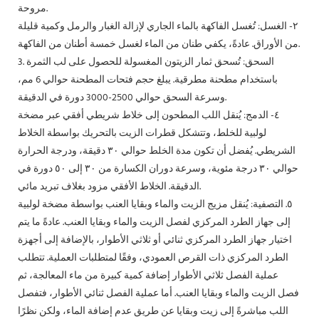
مروحة.
٢- الغسل: تُغسل الفاكهة بالماء الجاري لإزالة الغبار والرمل وكمية قليلة
من الأوراق. عادةً، يكفي طنان من الماء لغسل خمسة أطنان من الفاكهة.
3. السحق: تُسحق ثمار الزيتون المغسولة للحصول على لب الثمرة
باستخدام مطحنة مطرقية. يبلغ حجم فتحات المطحنة حوالي 6 مم،
وسرعة السحق حوالي 2500-3000 دورة في الدقيقة.
٤- الدمج: يُنقل اللب المطحون إلى خلاط شريطي أفقي عبر مضخة
لولبية للخلط، وتتشكل قطرات الزيت بالتحريك بواسطة الخلاط
الشريطي. يُفضل أن تكون مدة الخلط حوالي ٣٠ دقيقة، ودرجة الحرارة
حوالي ٣٠ درجة مئوية، وسرعة دوران الكسارة من ٣٠ إلى ٥٠ دورة في
الدقيقة. الخلاط الأفقي مزود بغلاف تبريد مائي.
٥. التصفية: يُنقل مزيج الزيت والماء وبقايا العنب بواسطة مضخة لولبية
إلى جهاز الطرد المركزي لفصل الزيت والماء وبقايا العنب. عادةً ما يتم
اختيار جهاز الطرد المركزي ثنائي أو ثلاثي الأطوار، بالإضافة إلى أجهزة
الطرد المركزي ذات القرص العمودي، وفقًا لمتطلبات العملية. تتطلب
عملية الفصل ثلاثي الأطوار إضافة كمية كبيرة من ماء المعالجة، ثم
فصل الزيت والماء وبقايا العنب. أما عملية الفصل ثنائي الأطوار، فتفصل
اللب مباشرةً إلى زيت وبقايا عن طريق عدم إضافة الماء، ولكن نظرًا