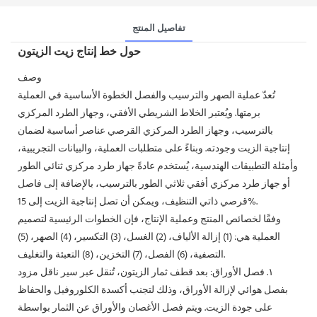
تفاصيل المنتج
حول خط إنتاج زيت الزيتون
وصف
تُعدّ عملية الصهر والترسيب والفصل الخطوة الأساسية في العملية
برمتها. ويُعتبر الخلاط الشريطي الأفقي، وجهاز الطرد المركزي
بالترسيب، وجهاز الطرد المركزي القرصي عناصر أساسية لضمان
إنتاجية الزيت وجودته. وبناءً على متطلبات العملية، والبيانات التجريبية،
وأمثلة التطبيقات الهندسية، يُستخدم عادةً جهاز طرد مركزي ثنائي الطور
أو جهاز طرد مركزي أفقي ثلاثي الطور بالترسيب، بالإضافة إلى فاصل
قرصي ذاتي التنظيف، ويمكن أن تصل إنتاجية الزيت إلى 15%.
وفقًا لخصائص المنتج وعملية الإنتاج، فإن الخطوات الرئيسية لتصميم
العملية هي: (1) إزالة الألياف، (2) الغسل، (3) التكسير، (4) الصهر، (5)
التصفية، (6) الفصل، (7) التخزين، (8) التعبئة والتغليف.
١. فصل الأوراق: بعد قطف ثمار الزيتون، تُنقل عبر سير ناقل مزود
بفصل هوائي لإزالة الأوراق، وذلك لتجنب أكسدة الكلوروفيل والحفاظ
على جودة الزيت. ويتم فصل الأغصان والأوراق عن الثمار بواسطة